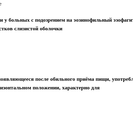
е
и у больных с подозрением на эозинофильный эзофаги
стков слизистой оболочки
появляющееся после обильного приёма пищи, употреб
ризонтальном положении, характерно для