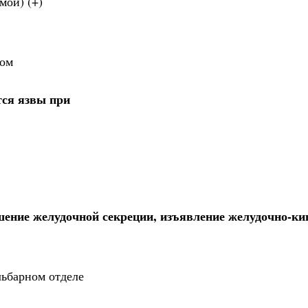
мой) (+)
том
тся язвы при
ение желудочной секреции, изъявление желудочно-к
льбарном отделе