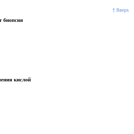
↑ Вверх
т биопсия
ления кислой