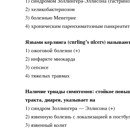
1) синдромом Золлингера-Эллисона (гастрино
2) хеликобактериозом
3) болезнью Менетрие
4) хроническим паренхиматозным панкреати
Язвами керлинга (curling’s ulcers) называю
1) ожоговой болезни (+)
2) инфаркте миокарда
3) сепсисе
4) тяжелых травмах
Наличие триады симптомов: стойкое повыш
тракта, диарея, указывает на
1) синдром Золлингера — Эллисона (+)
2) язвенную болезнь с локализацией в постбу
3) язвенный колит