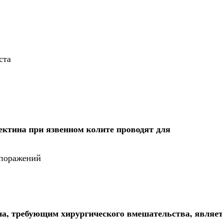
ста
ектина при язвенном колите проводят для
 поражений
на, требующим хирургического вмешательства, являе