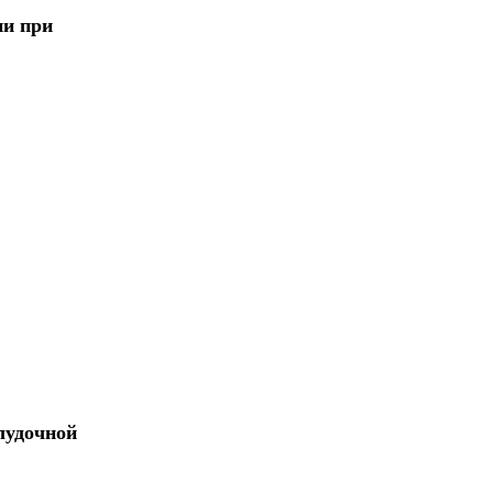
ии при
лудочной