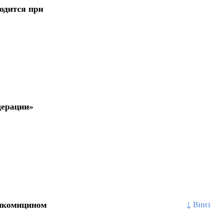
одится при
дерации»
анкомицином
↓ Вниз