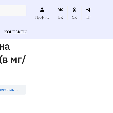
Профиль
ВК
ОК
ТГ
КОНТАКТЫ
на
(в мг/
 мг/сут)»