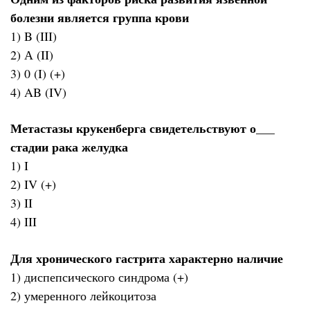
болезни является группа крови
1) B (III)
2) А (II)
3) 0 (I) (+)
4) AB (IV)
Метастазы крукенберга свидетельствуют о___
стадии рака желудка
1) I
2) IV (+)
3) II
4) III
Для хронического гастрита характерно наличие
1) диспепсического синдрома (+)
2) умеренного лейкоцитоза