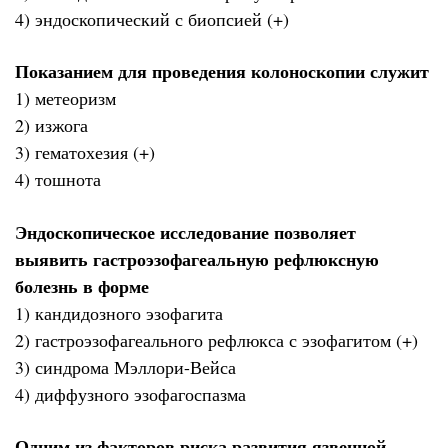
4) эндоскопический с биопсией (+)
Показанием для проведения колоноскопии служит
1) метеоризм
2) изжога
3) гематохезия (+)
4) тошнота
Эндоскопическое исследование позволяет
выявить гастроэзофагеальную рефлюксную
болезнь в форме
1) кандидозного эзофагита
2) гастроэзофагеального рефлюкса с эзофагитом (+)
3) синдрома Мэллори-Вейса
4) диффузного эзофагоспазма
Одним из факторов риска развития язвенной