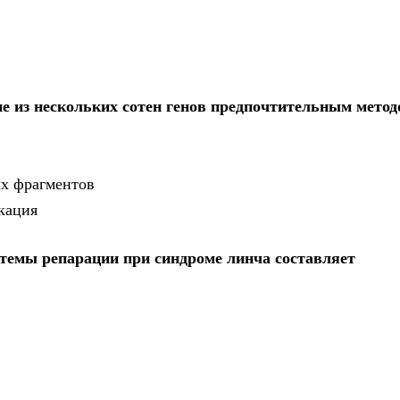
пе из нескольких сотен генов предпочтительным мето
ых фрагментов
кация
стемы репарации при синдроме линча составляет