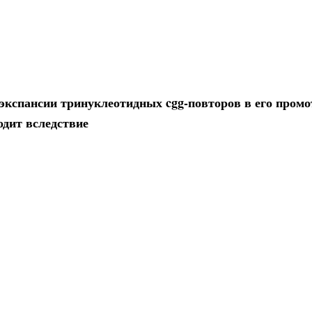
 экспансии тринуклеотидных cgg-повторов в его пром
одит вследствие