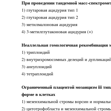
При проведении тандемной масс-спектроме
1) глутаровая ацидурия тип 1
2) глутаровая ацидурия тип 2
3) метилмалоновая ацидурия
4) 3-метилглутаконовая ацидурия (+)
Неаллельная гомологичная рекомбинация 
1) триплоидий
2) внутрихромосомных делеций и дупликаций
3) анеуплоидий
4) тетраплоидий
Ограниченный плацентой мозаицизм iii тип
форме в клетках
1) мезенхимальной стромы ворсин и нормаль
2) цитотрофобласта и мезенхимальной стромы