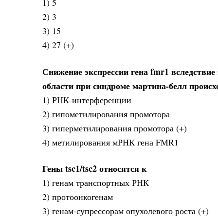
1) 5
2) 3
3) 15
4) 27 (+)
Снижение экспрессии гена fmr1 вследствие
области при синдроме мартина-белл происх
1) РНК-интерференции
2) гипометилирования промотора
3) гиперметилирования промотора (+)
4) метилирования мРНК гена FMR1
Гены tsc1/tsc2 относятся к
1) генам транспортных РНК
2) протоонкогенам
3) генам-супрессорам опухолевого роста (+)