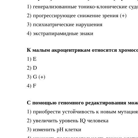
1) генерализованные тонико-клонические суд
2) прогрессирующее снижение зрения (+)
3) психиатрические нарушения
4) экстрапирамидные знаки
К малым акроцентрикам относятся хромос
1) E
2) D
3) G (+)
4) F
С помощью геномного редактирования мо
1) приобрести устойчивость к новым мутаци
2) увеличить уровень IQ человека
3) изменить рН клетки
4) изменить последовательность генома клетк