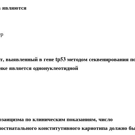
а являются
ер
т, выявленный в гене tp53 методом секвенирования по
нке является однонуклеотидной
озаицизма по клиническим показаниям, число
постнатального конститутивного кариотипа должно бы