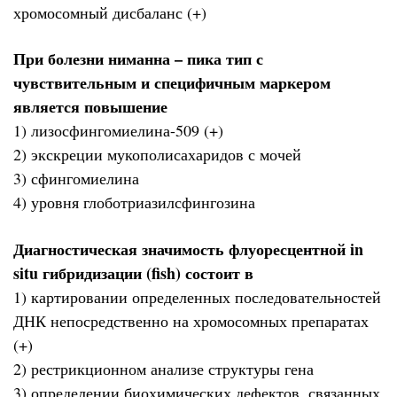
хромосомный дисбаланс (+)
При болезни ниманна – пика тип с
чувствительным и специфичным маркером
является повышение
1) лизосфингомиелина-509 (+)
2) экскреции мукополисахаридов с мочей
3) сфингомиелина
4) уровня глоботриазилсфингозина
Диагностическая значимость флуоресцентной in
situ гибридизации (fish) состоит в
1) картировании определенных последовательностей
ДНК непосредственно на хромосомных препаратах
(+)
2) рестрикционном анализе структуры гена
3) определении биохимических дефектов, связанных