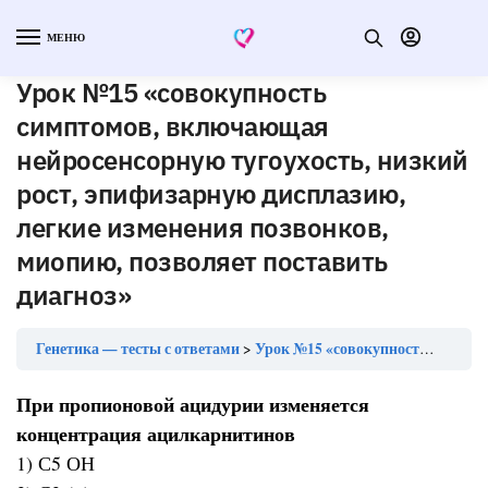
МЕНЮ
Урок №15 «совокупность
симптомов, включающая
нейросенсорную тугоухость, низкий
рост, эпифизарную дисплазию,
легкие изменения позвонков,
миопию, позволяет поставить
диагноз»
Генетика — тесты с ответами
Урок №15 «совокупность симптомов, включающая нейросенсорную тугоухость, низкий рост, эпифизарную дисплазию, легкие изменения позвонков, миопию, позволяет поставить диагноз»
При пропионовой ацидурии изменяется
концентрация ацилкарнитинов
1) С5 ОН