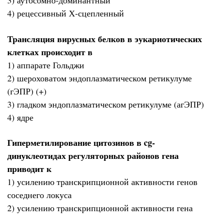
3) аутосомно-доминантный
4) рецессивный Х-сцепленный
Трансляция вирусных белков в эукариотических
клетках происходит в
1) аппарате Гольджи
2) шероховатом эндоплазматическом ретикулуме
(гЭПР) (+)
3) гладком эндоплазматическом ретикулуме (агЭПР)
4) ядре
Гиперметилирование цитозинов в cg-
динуклеотидах регуляторных районов гена
приводит к
1) усилению транскрипционной активности генов
соседнего локуса
2) усилению транскрипционной активности гена