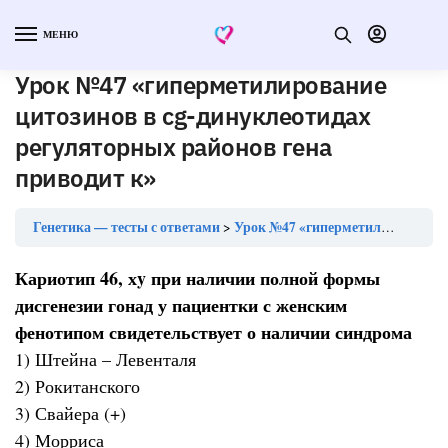
МЕНЮ
Урок №47 «гиперметилирование
цитозинов в cg-динуклеотидах
регуляторных районов гена
приводит к»
Генетика — тесты с ответами
Урок №47 «гиперметилирование цитозинов в cg-динуклеотидах регуляторных районов гена приводит к»
Кариотип 46, хy при наличии полной формы
дисгенезии гонад у пациентки с женским
фенотипом свидетельствует о наличии синдрома
1) Штейна – Левенталя
2) Рокитанского
3) Свайера (+)
4) Морриса