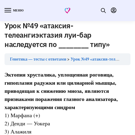
МЕНЮ
Урок №49 «атаксия-
телеангиэктазия луи-бар
наследуется по ________ типу»
Генетика — тесты с ответами
Урок №49 «атаксия-телеангиэктазия луи-бар наследуется по ________ типу»
Эктопия хрусталика, уплощенная роговица,
гипоплазия радужки или цилиарной мышцы,
приводящая к снижению миоза, являются
признаками поражения глазного анализатора,
характеризующими синдром
1) Марфана (+)
2) Денди — Уокера
3) Алажиля