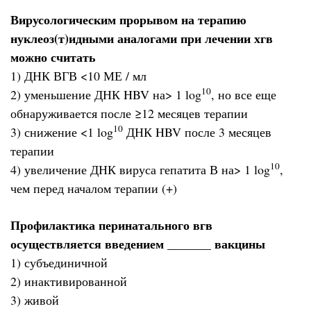
Вирусологическим прорывом на терапию
нуклеоз(т)идными аналогами при лечении хгв
можно считать
1) ДНК ВГВ <10 МЕ / мл
10
2) уменьшение ДНК HBV на> 1 log
, но все еще
обнаруживается после ≥12 месяцев терапии
10
3) снижение <1 log
ДНК HBV после 3 месяцев
терапии
10
4) увеличение ДНК вируса гепатита В на> 1 log
,
чем перед началом терапии (+)
Профилактика перинатального вгв
осуществляется введением _______ вакцины
1) субъединичной
2) инактивированной
3) живой