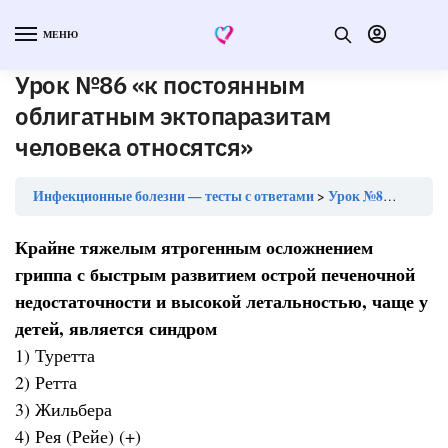
МЕНЮ
Урок №86 «к постоянным
облигатным эктопаразитам
человека относятся»
Инфекционные болезни — тесты с ответами
Урок №86 «к постоянным облигатным эктопаразитам человека относятся»
Крайне тяжелым ятрогенным осложнением
гриппа с быстрым развитием острой печеночной
недостаточности и высокой летальностью, чаще у
детей, является синдром
1) Туретта
2) Ретта
3) Жильбера
4) Рея (Рейе) (+)