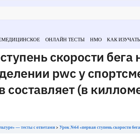
ЕМЕДИЦИНСКОЕ
ОНЛАЙН ТЕСТЫ
НМО
КАК ИЗУЧАТЬ
ступень скорости бега 
делении pwc у спортсм
 составляет (в киллом
льтуре» — тесты с ответами
Урок №64 «первая ступень скорости бега на тредбане при определении pwc у спортсменов массовых разрядов составля