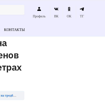
Профиль
ВК
ОК
ТГ
КОНТАКТЫ
на
енов
етрах
ет (в киллометрах в час)»