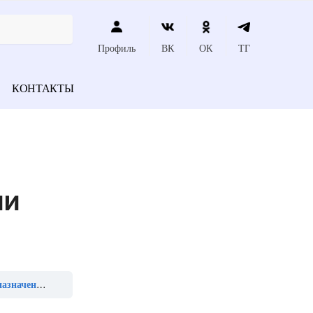
Профиль
ВК
ОК
ТГ
КОНТАКТЫ
ни
кой болезни относят»