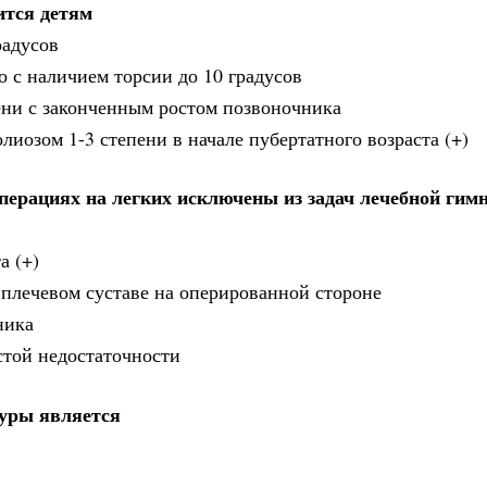
ится детям
радусов
 с наличием торсии до 10 градусов
ени с законченным ростом позвоночника
лиозом 1-3 степени в начале пубертатного возраста (+)
перациях на легких исключены из задач лечебной гим
а (+)
плечевом суставе на оперированной стороне
ника
стой недостаточности
уры является