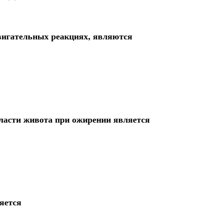
вигательных реакциях, являются
ласти живота при ожирении является
яется