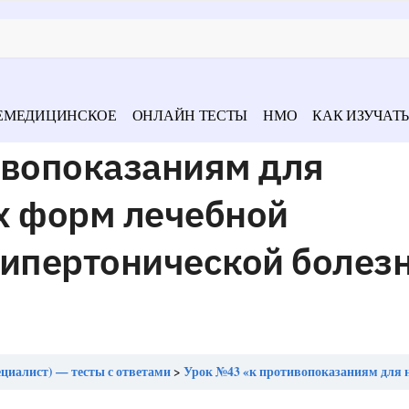
ЕМЕДИЦИНСКОЕ
ОНЛАЙН ТЕСТЫ
НМО
КАК ИЗУЧАТЬ
ивопоказаниям для
х форм лечебной
гипертонической болез
циалист) — тесты с ответами
Урок №43 «к противопоказаниям для назначения разных форм лечебной физкультуры при гипертоничес