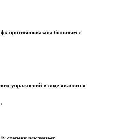
лфк противопоказана больным с
ких упражнений в воде являются
а
 iv степени исключает