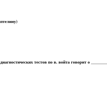
аптелину)
иагностических тестов по в. войта говорит о _______