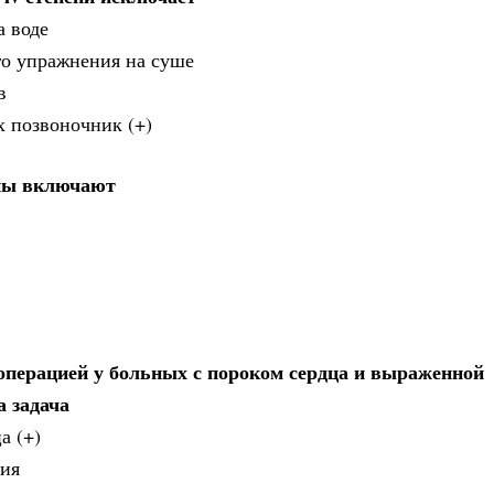
а воде
го упражнения на суше
в
 позвоночник (+)
пы включают
операцией у больных с пороком сердца и выраженной
 задача
а (+)
ния