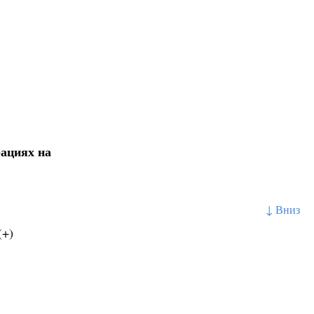
рациях на
↓ Вниз
(+)