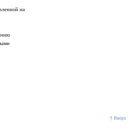
вленной на
янию
ными
↑ Вверх