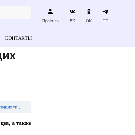
Профиль
ВК
ОК
ТГ
КОНТАКТЫ
щих
неврозах исключают»
цев, а также