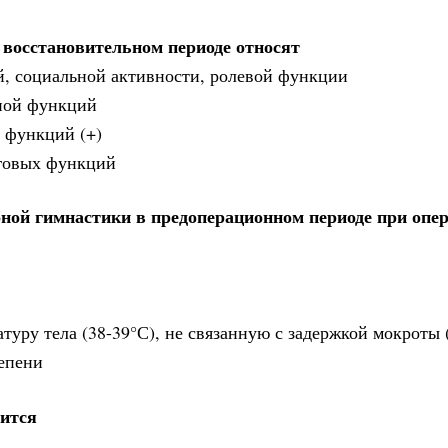
 восстановительном периоде относят
, социальной активности, ролевой функции
ьной функций
 функций (+)
зговых функций
ной гимнастики в предоперационном периоде при опе
туру тела (38-39°С), не связанную с задержкой мокроты 
тепени
дится