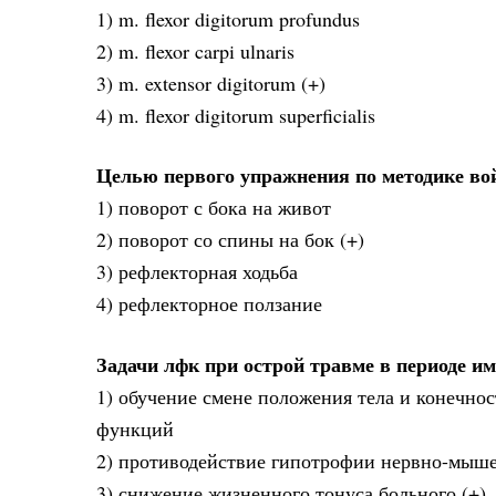
1) m. flexor digitorum profundus
2) m. flexor carpi ulnaris
3) m. extensor digitorum (+)
4) m. flexor digitorum superficialis
Целью первого упражнения по методике во
1) поворот с бока на живот
2) поворот со спины на бок (+)
3) рефлекторная ходьба
4) рефлекторное ползание
Задачи лфк при острой травме в периоде 
1) обучение смене положения тела и конечно
функций
2) противодействие гипотрофии нервно-мыше
3) снижение жизненного тонуса больного (+)