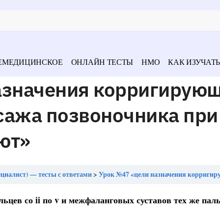
ЕМЕДИЦИНСКОЕ
ОНЛАЙН ТЕСТЫ
НМО
КАК ИЗУЧАТЬ
азначения корригирую
сажа позвоночника при
ют»
циалист) — тесты с ответами
Урок №47 «цели назначения корригирующих упражнений и массажа позвоночника при 
ьцев со ii по v и межфаланговых суставов тех же паль