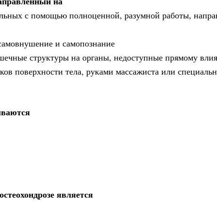
направленный на
льных с помощью полноценной, разумной работы, напра
 самовнушение и самопознание
мышечные структуры на органы, недоступные прямому вли
тков поверхности тела, руками массажиста или специаль
ываются
остеохондрозе является