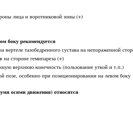
ороны лица и воротниковой зоны (+)
ом боку рекомендуется
на вертеле тазобедренного сустава на непораженной стор
 на стороне гемипареза (+)
нную верхнюю конечность (пользование уткой и т.п.)
ой позе, особенно при позиционировании на левом боку
вумя осями движения) относится