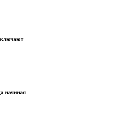
 включают
да начиная