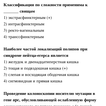
Классификация по сложности применима к
_______ свищам
1) экстрасфинктерным (+)
2) интрасфинктерным
3) ректо-вагинальным
4) транссфинктерным
Наиболее частой локализаций полипов при
синдроме пейтца-егерса является
1) желудок и двенадцатиперстная кишка
2) тощая и подвздошная кишка (+)
3) слепая и восходящая ободочная кишка
4) сигмовидная и прямая кишка
Проведение колоноскопии носителю мутации в
гене apc, обусловливающей ослабленную форму
аденоматозного полипоза показано с (в годах)