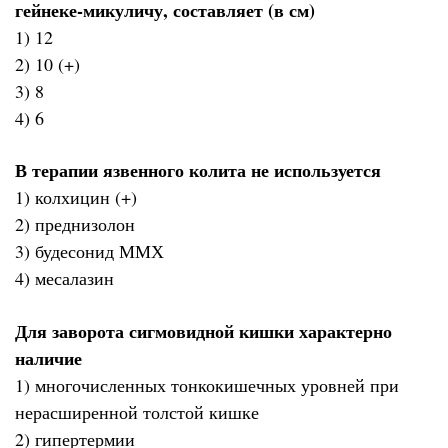
гейнеке-микуличу, составляет (в см)
1) 12
2) 10 (+)
3) 8
4) 6
В терапии язвенного колита не используется
1) колхицин (+)
2) преднизолон
3) будесонид ММХ
4) месалазин
Для заворота сигмовидной кишки характерно
наличие
1) многочисленных тонкокишечных уровней при
нерасширенной толстой кишке
2) гипертермии