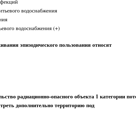
нфекций
итьевого водоснабжения
ния
ьевого водоснабжения (+)
ивания эпизодического пользования относят
ельство радиационно-опасного объекта 1 категории по
отреть дополнительно территорию под