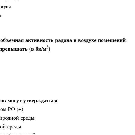
 воды
а
 объемная активность радона в воздухе помещений
3
превышать (в бк/м
)
тов могут утверждаться
ом РФ (+)
риродной среды
ной среды
ых образований