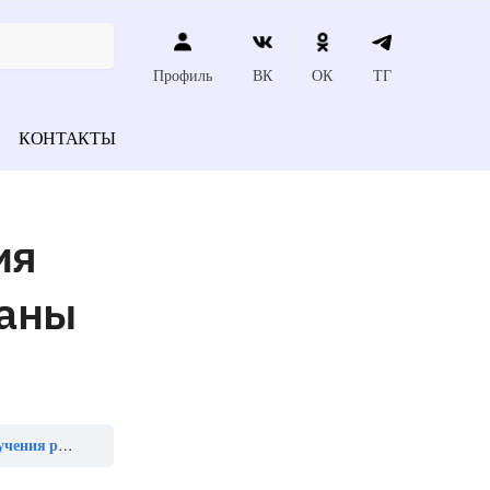
Профиль
ВК
ОК
ТГ
КОНТАКТЫ
ия
ганы
____ системы»