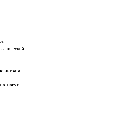
ов
органический
до нитрата
д относят