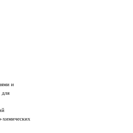
лями и
 для
ий
о-химических