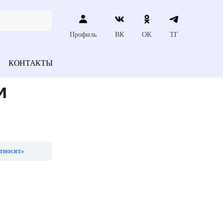
Профиль
ВК
ОК
ТГ
КОНТАКТЫ
м
тносят»