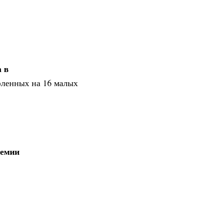
 в
афленных на 16 малых
немии