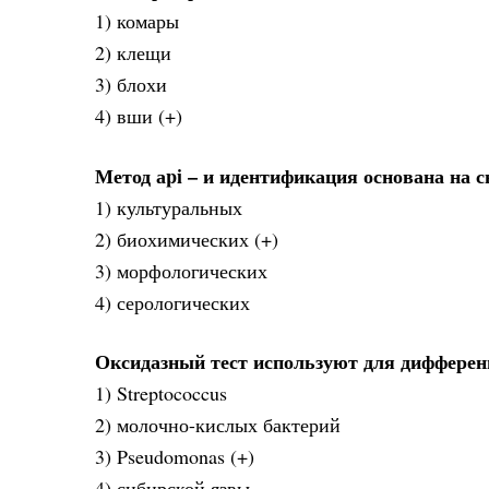
1) комары
2) клещи
3) блохи
4) вши (+)
Метод аpi – и идентификация основана на с
1) культуральных
2) биохимических (+)
3) морфологических
4) серологических
Оксидазный тест используют для дифферен
1) Streptococcus
2) молочно-кислых бактерий
3) Pseudomonas (+)
4) сибирской язвы