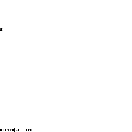
я
го тифа – это