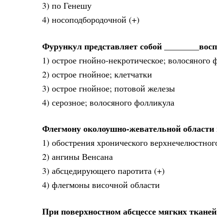
3) по Генешу
4) носоподбородочной (+)
Фурункул представляет собой ________восп
1) острое гнойно-некротическое; волосяного 
2) острое гнойное; клетчатки
3) острое гнойное; потовой железы
4) серозное; волосяного фолликула
Флегмону околоушно-жевательной области 
1) обострения хронического верхнечелюстног
2) ангины Венсана
3) абсцедирующего паротита (+)
4) флегмоны височной области
При поверхностном абсцессе мягких тканей