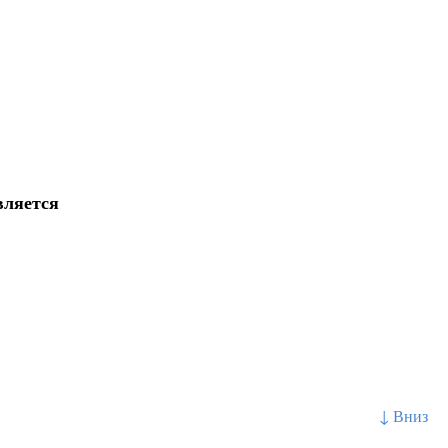
вляется
↓ Вниз