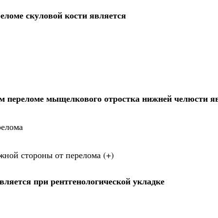
еломе скуловой кости является
м переломе мыщелкового отростка нижней челюсти я
релома
жной стороны от перелома (+)
вляется при рентгенологической укладке