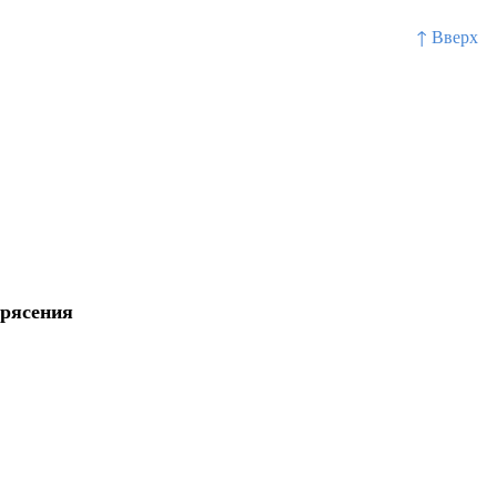
↑ Вверх
трясения