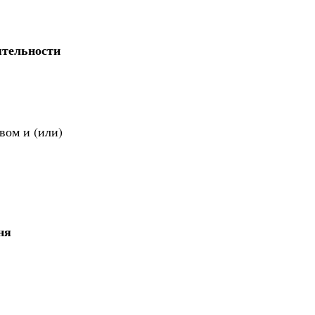
ятельности
вом и (или)
ня