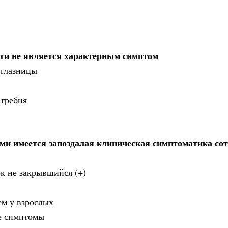
сти не является характерным симптом
 глазницы
 гребня
ми имеется запоздалая клиническая симптоматика со
ок не закрывшийся (+)
ем у взрослых
е симптомы