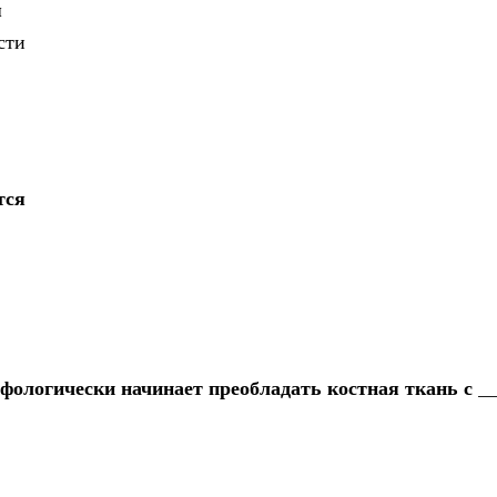
я
сти
тся
фологически начинает преобладать костная ткань с __