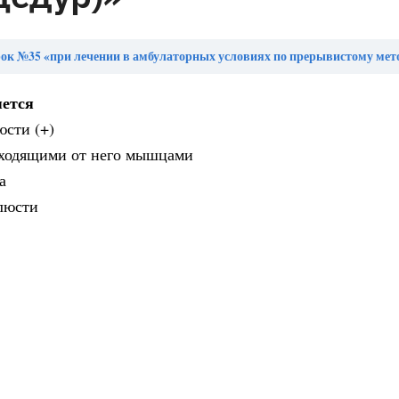
35 «при лечении в амбулаторных условиях по прерывистому методу в отдельных случаях (сложные манипуляции, процедуры) листок нетрудоспособности, выдается по решению __________ на дни проведения 
яется
юсти (+)
тходящими от него мышцами
а
елюсти