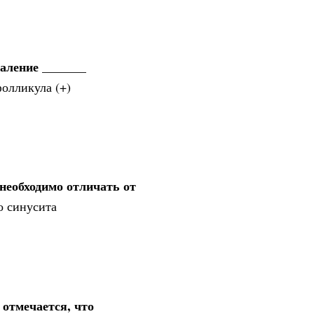
аление _______
фолликула (+)
необходимо отличать от
о синусита
 отмечается, что