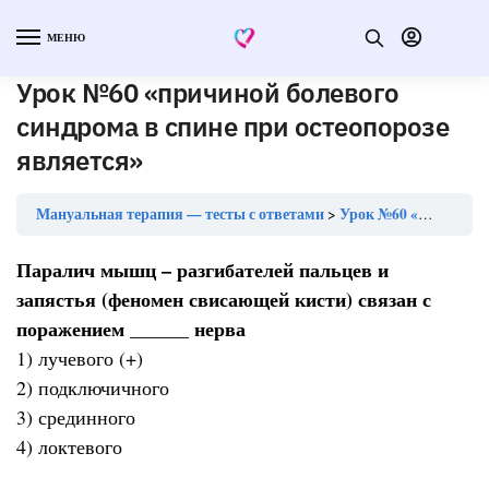
МЕНЮ
Урок №60 «причиной болевого
синдрома в спине при остеопорозе
является»
Мануальная терапия — тесты с ответами
Урок №60 «причиной болевого синдрома в спине при остеопорозе является»
Паралич мышц – разгибателей пальцев и
запястья (феномен свисающей кисти) связан с
поражением ______ нерва
1) лучевого (+)
2) подключичного
3) срединного
4) локтевого