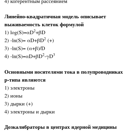
4) когерентным рассеянием
Линейно-квадратичная модель описывает
выживаемость клеток формулой
2
1) log(S)=αD
+βD
2
2) -ln(S)= αD+βD
(+)
3) -ln(S)= (α+β)/D
2
3
4) -ln(S)=αD+βD
-γD
Основными носителями тока в полупроводниках
р-типа являются
1) электроны
2) ионы
3) дырки (+)
4) электроны и дырки
Дозкалибраторы в центрах ядерной медицины