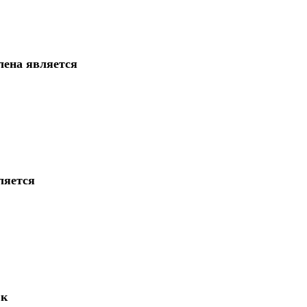
лена является
ляется
 к