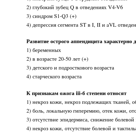
2) глубокий зубец Q в отведениях V4-V6
3) синдром S1-Q3 (+)
4) депрессия сегмента ST в I, II и aVL отведе
Развитие острого аппендицита характерно 
1) беременных
2) в возрасте 20-50 лет (+)
3) детского и подросткового возраста
4) старческого возраста
К признакам ожога iii-б степени относят
1) некроз кожи, некроз подлежащих тканей, о
2) боль, локальную гиперемию, отек кожи, о
3) отсутствие эпидермиса, снижение болевой
4) некроз кожи, отсутствие болевой и тактил