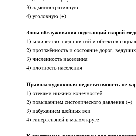
3) административную
4) уголовную (+)
Зоны обслуживания подстанций скорой ме
1) количество предприятий и объектов социа
2) протяжённость и состояние дорог, ведущих
3) численность населения
4) плотность населения
Правожелудочковая недостаточность не ха
1) отеками нижних конечностей
2) повышением систолического давления (+)
3) набуханием шейных вен
4) гипертензией в малом круге
К симптомам, характерным для гипертонич