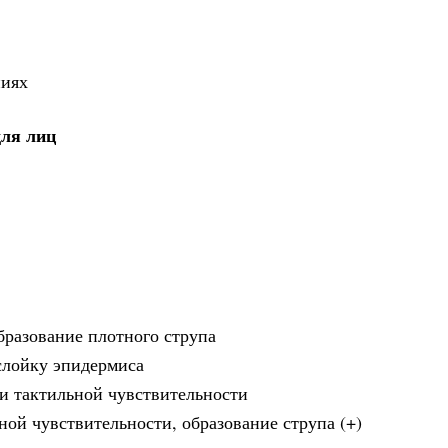
ниях
для лиц
бразование плотного струпа
тслойку эпидермиса
 и тактильной чувствительности
ьной чувствительности, образование струпа (+)