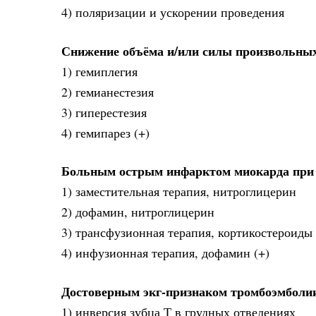
4) поляризации и ускорении проведения
Снижение объёма и/или силы произвольны
1) гемиплегия
2) гемианестезия
3) гиперестезия
4) гемипарез (+)
Больным острым инфарктом миокарда при 
1) заместительная терапия, нитроглицерин
2) дофамин, нитроглицерин
3) трансфузионная терапия, кортикостероиды
4) инфузионная терапия, дофамин (+)
Достоверным экг-признаком тромбоэмболии
1) инверсия зубца Т в грудных отведениях