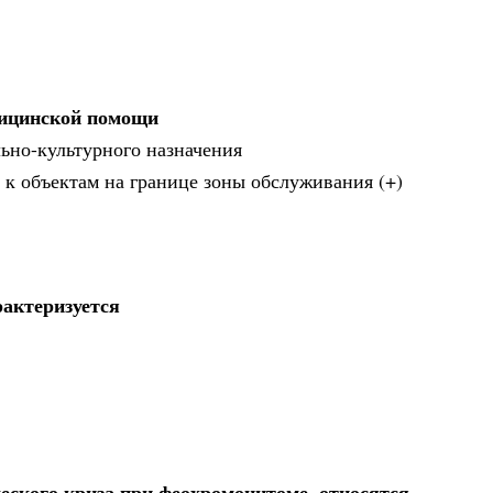
дицинской помощи
льно-культурного назначения
 к объектам на границе зоны обслуживания (+)
рактеризуется
еского криза при феохромоцитоме, относятся