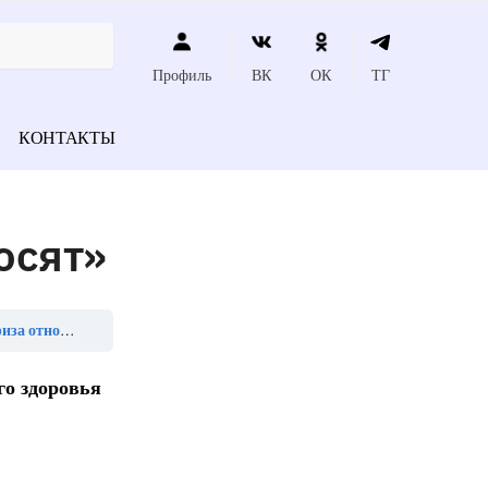
Профиль
ВК
ОК
ТГ
КОНТАКТЫ
осят»
 относят»
го здоровья