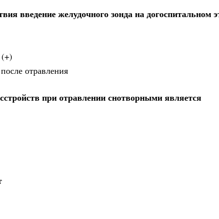
вия введение желудочного зонда на догоспитальном э
 (+)
 после отравления
сстройств при отравлении снотворными является
т