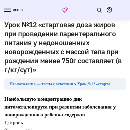
МЕНЮ
Урок №12 «стартовая доза жиров
при проведении парентерального
питания у недоношенных
новорожденных с массой тела при
рождении менее 750г составляет (в
г/кг/сут)»
Неонатология — тесты с ответами
Урок №12 «стартовая доза жиров при проведении парентерального питания у недоношенных новорожденных с массой тела при рождении менее 750г составляет (в г/кг/сут)»
Наибольшую концентрацию днк
цитомегаловируса при развитии заболевания у
новорожденного ребенка содержит
1) кровь