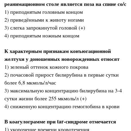
реанимационном столе является поза на спине со/с
1) приподнятым головным концом
2) приведёнными к животу ногами
3) слегка запрокинутой головой (+)
4) приподнятым ножным концом
К характерным признакам конъюгационной
желтухи у доношенных новорожденных относят
1) зеленый оттенок кожного покрова
2) почасовой прирост билирубина в первые сутки
более 6,8 мкмоль/л/час
3) максимальную концентрацию билирубина на 3-4
сутки жизни более 255 мкмоль/л (+)
4) сниженную концентрацию гемоглобина в крови
В коагулограмме при tar-синдроме отмечается
1) укорочение времени кровотечения