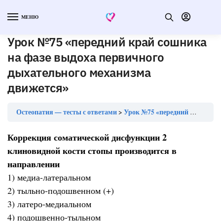
МЕНЮ
Урок №75 «передний край сошника
на фазе выдоха первичного
дыхательного механизма
движется»
Остеопатия — тесты с ответами
Урок №75 «передний край сошника на фазе выдоха первичного дыхательного механизма движется»
Коррекция соматической дисфункции 2
клиновидной кости стопы производится в
направлении
1) медиа-латеральном
2) тыльно-подошвенном (+)
3) латеро-медиальном
4) подошвенно-тыльном