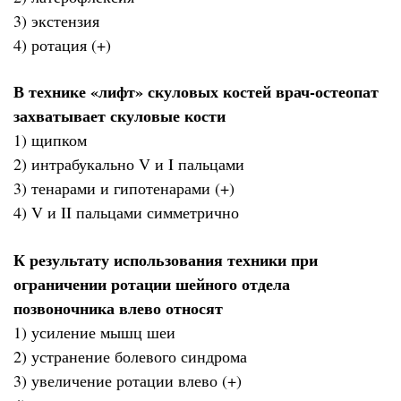
3) экстензия
4) ротация (+)
В технике «лифт» скуловых костей врач-остеопат
захватывает скуловые кости
1) щипком
2) интрабукально V и I пальцами
3) тенарами и гипотенарами (+)
4) V и II пальцами симметрично
К результату использования техники при
ограничении ротации шейного отдела
позвоночника влево относят
1) усиление мышц шеи
2) устранение болевого синдрома
3) увеличение ротации влево (+)