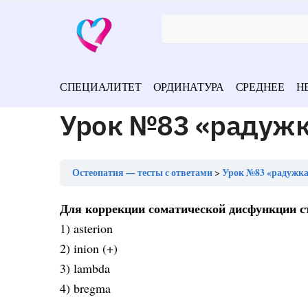
СПЕЦИАЛИТЕТ
ОРДИНАТУРА
СРЕДНЕЕ
Н
Урок №83 «радужка
Остеопатия — тесты с ответами
Урок №83 «радужка
Для коррекции соматической дисфункции ст
1) asterion
2) inion (+)
3) lambda
4) bregma