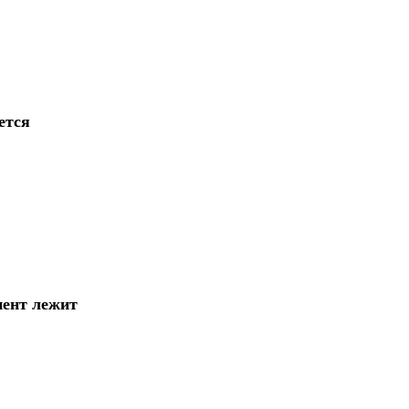
ется
иент лежит