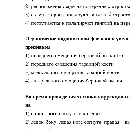
2) расположены сзади на поперечных отростка
3) с двух сторон фиксируют остистый отрост
4) погружаются и пальпируют ганглий на пер
Ограничение подошвенной флексии и увели
признаком
1) переднего смещения берцовой вилки (+)
2) переднего смещения таранной кости
3) медиального смещения таранной кости
4) латерального смещения берцовой вилки
Во время проведения техники коррекции с
на
1) спине, ноги согнуты в коленях
2) левом боку, левая нога согнута, правая – в
3) правом боку, правая нога согнута, левая –