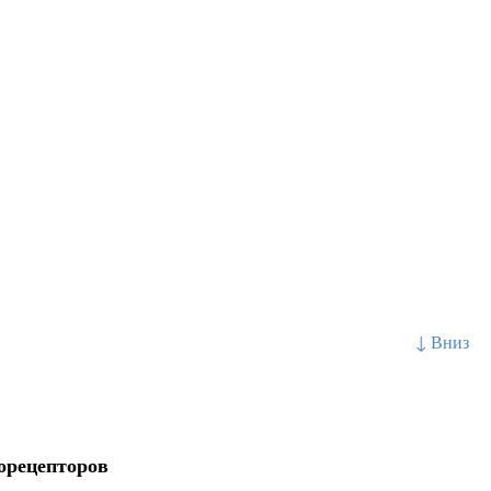
↓ Вниз
орецепторов