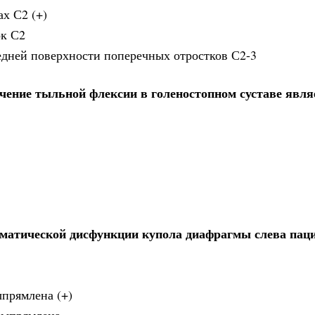
х С2 (+)
ок С2
едней поверхности поперечных отростков С2-3
чение тыльной флексии в голеностопном суставе явля
оматической дисфункции купола диафрагмы слева пац
ыпрямлена (+)
 выпрямлена