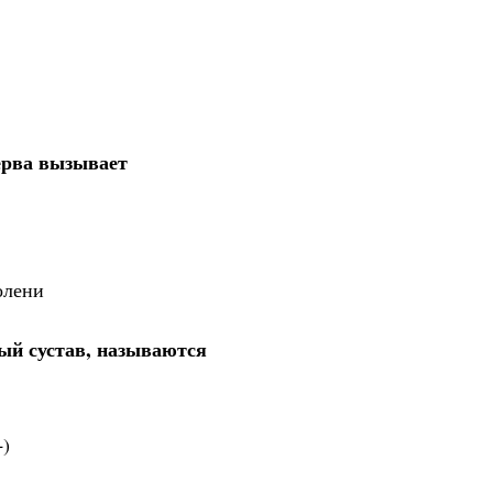
ерва вызывает
олени
ый сустав, называются
+)