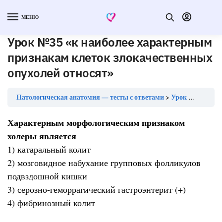
МЕНЮ
Урок №35 «к наиболее характерным
признакам клеток злокачественных
опухолей относят»
Патологическая анатомия — тесты с ответами
Урок №35 «к наиболее характерным признакам клеток злокачественных опухолей относят»
Характерным морфологическим признаком
холеры является
1) катаральный колит
2) мозговидное набухание групповых фолликулов
подвздошной кишки
3) серозно-геморрагический гастроэнтерит (+)
4) фибринозный колит