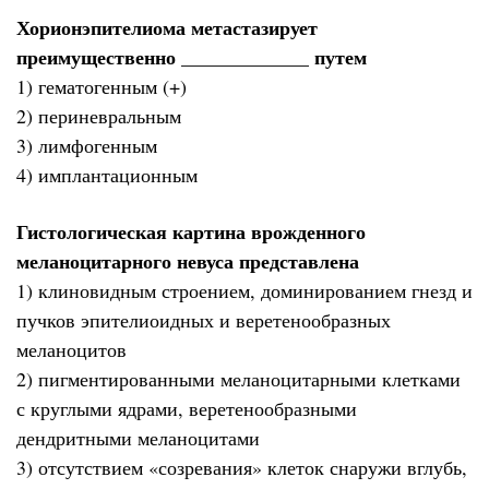
Хорионэпителиома метастазирует
преимущественно _____________ путем
1) гематогенным (+)
2) периневральным
3) лимфогенным
4) имплантационным
Гистологическая картина врожденного
меланоцитарного невуса представлена
1) клиновидным строением, доминированием гнезд и
пучков эпителиоидных и веретенообразных
меланоцитов
2) пигментированными меланоцитарными клетками
с круглыми ядрами, веретенообразными
дендритными меланоцитами
3) отсутствием «созревания» клеток снаружи вглубь,