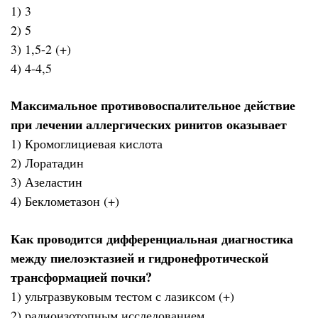
1) 3
2) 5
3) 1,5-2 (+)
4) 4-4,5
Максимальное противовоспалительное действие
при лечении аллергических ринитов оказывает
1) Кромоглициевая кислота
2) Лоратадин
3) Азеластин
4) Беклометазон (+)
Как проводится дифференциальная диагностика
между пиелоэктазией и гидронефротической
трансформацией почки?
1) ультразвуковым тестом с лазиксом (+)
2) радиоизотопным исследованием