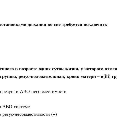
остановками дыхания во сне требуется исключить
нного в возрасте одних суток жизни, у которого отме
 группы, резус-положительная, кровь матери – в(iii) гр
о резус- и АВО-несовместимости
по АВО-системе
 резус-несовместимости (+)