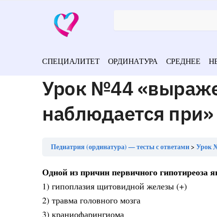
СПЕЦИАЛИТЕТ
ОРДИНАТУРА
СРЕДНЕЕ
Н
Урок №44 «выраж
наблюдается при»
Педиатрия (ординатура) — тесты с ответами
Урок 
Одной из причин первичного гипотиреоза я
1) гипоплазия щитовидной железы (+)
2) травма головного мозга
3) краниофарингиома