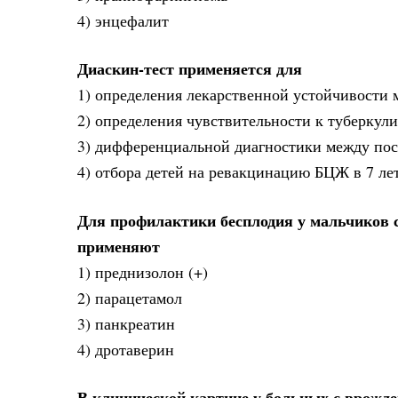
4) энцефалит
Диаскин-тест применяется для
1) определения лекарственной устойчивости 
2) определения чувствительности к туберкул
3) дифференциальной диагностики между пос
4) отбора детей на ревакцинацию БЦЖ в 7 ле
Для профилактики бесплодия у мальчиков 
применяют
1) преднизолон (+)
2) парацетамол
3) панкреатин
4) дротаверин
В клинической картине у больных с врожд