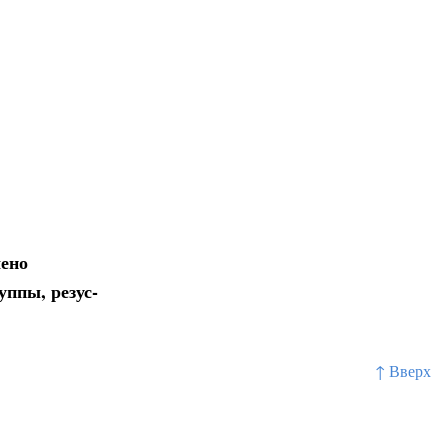
чено
уппы, резус-
↑ Вверх