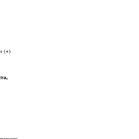
 (+)
та,
 печени