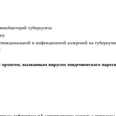
микобактерий туберкулеза
ину
твакцинальной и инфекционной аллергией на туберкулин
т
с орхитом, вызванным вирусом эпидемического пароти
енным дефицитом α1-антитрипсина наряду с циррозом