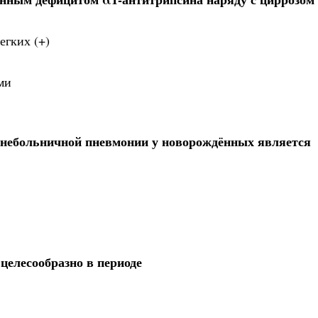
егких (+)
ми
внебольничной пневмонии у новорождённых является
целесообразно в периоде