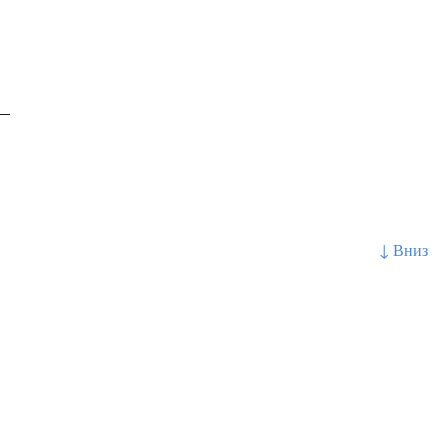
__
↓ Вниз