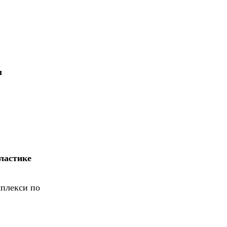
ы
ластике
мплекси по