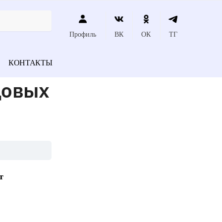
Профиль
ВК
ОК
ТГ
КОНТАКТЫ
цовых
т