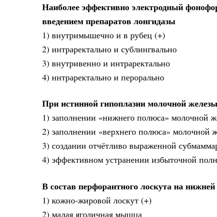
Наиболее эффективно электродный фонофоре
введением препаратов лонгидазы
1) внутримышечно и в рубец (+)
2) интраректально и сублингвально
3) внутривенно и интраректально
4) ннтраректально и перорально
При истинной гипоплазии молочной желез
1) заполнении «нижнего полюса» молочной ж
2) заполнении «верхнего полюса» молочной 
3) создании отчётливо выраженной субмамма
4) эффективном устранении избыточной полн
В состав перфорантного лоскута на нижней
1) кожно-жировой лоскут (+)
2) малая ягодичная мышца