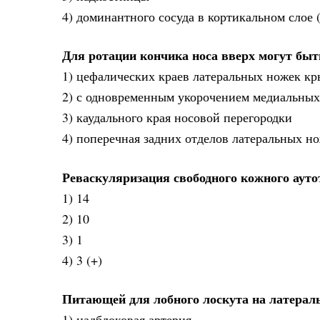
4) доминантного сосуда в кортикальном слое 
Для ротации кончика носа вверх могут быт
1) цефалических краев латеральных ножек кр
2) с одновременным укорочением медиальных
3) каудального края носовой перегородки
4) поперечная задних отделов латеральных н
Реваскуляризация свободного кожного аутот
1) 14
2) 10
3) 1
4) 3 (+)
Питающей для лобного лоскута на латерал
1) надблоковая артерия