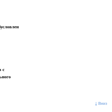
бусловлен
 с
ьного
↓ Вниз