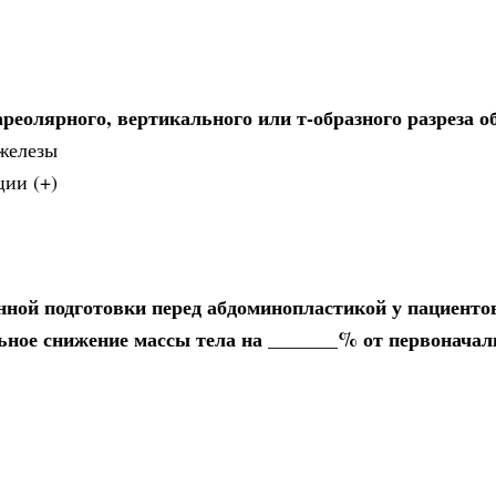
еолярного, вертикального или т-образного разреза о
железы
ции (+)
ой подготовки перед абдоминопластикой у пациентов
ьное снижение массы тела на _______% от первоначал