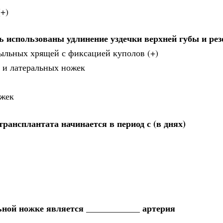
(+)
ь использованы удлинение уздечки верхней губы и ре
ыльных хрящей с фиксацией куполов (+)
 и латеральных ножек
ожек
рансплантата начинается в период с (в днях)
ьной ножке является ____________ артерия