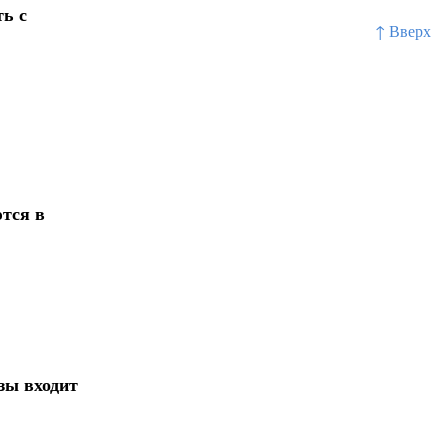
ть с
↑ Вверх
тся в
зы входит