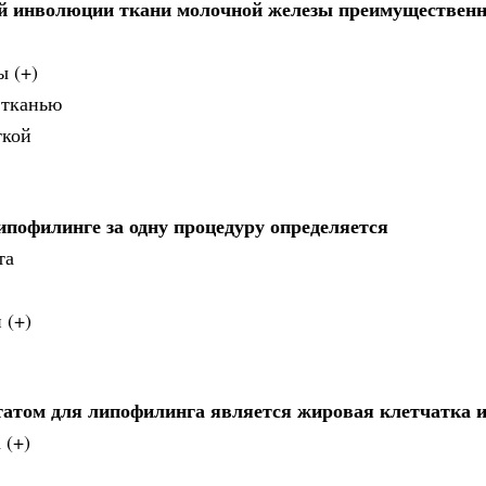
ой инволюции ткани молочной железы преимуществен
ы (+)
 тканью
ткой
пофилинге за одну процедуру определяется
та
 (+)
том для липофилинга является жировая клетчатка и
 (+)