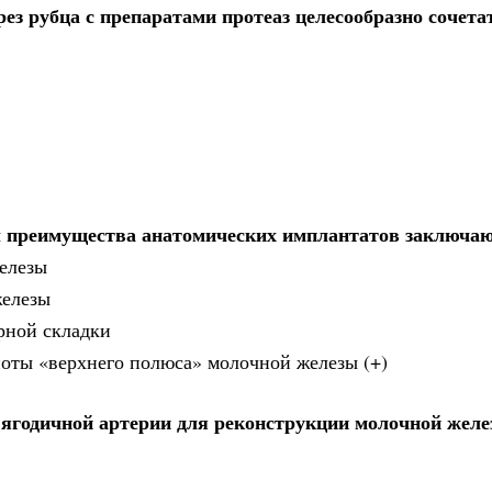
з рубца с препаратами протеаз целесообразно сочета
ы преимущества анатомических имплантатов заключаю
елезы
железы
рной складки
оты «верхнего полюса» молочной железы (+)
 ягодичной артерии для реконструкции молочной желе