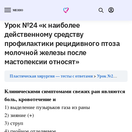
МЕНЮ
Урок №24 «к наиболее
действенному средству
профилактики рецидивного птоза
молочной железы после
мастопексии относят»
Пластическая хирургия — тесты с ответами
Урок №24 «к наиболее действенному средству профилактики рецидивного птоза молочной железы после мастопексии относят»
Клиническими симптомами свежих ран являются
боль, кровотечение и
1) выделение пузырьков газа из раны
2) зияние (+)
3) струп
4) гнойное отделяемое