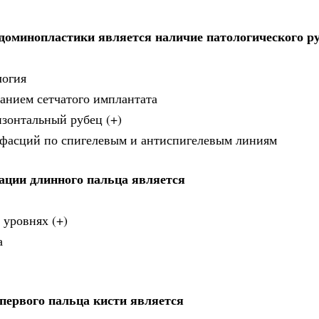
доминопластики является наличие патологического ру
логия
ванием сетчатого имплантата
изонтальный рубец (+)
 фасций по спигелевым и антиспигелевым линиям
ации длинного пальца является
 уровнях (+)
а
первого пальца кисти является