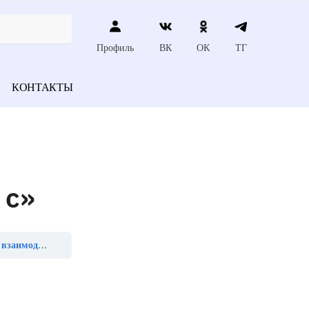
Профиль
ВК
ОК
ТГ
КОНТАКТЫ
 с»
работника с»