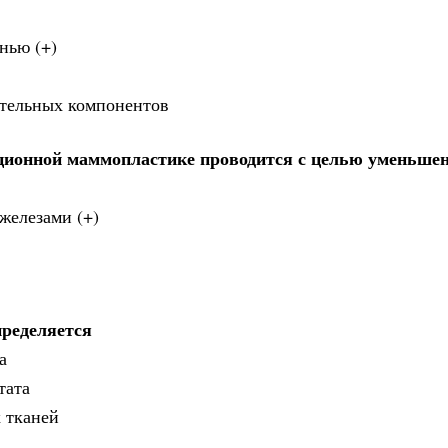
нью (+)
ительных компонентов
ционной маммопластике проводится с целью уменьше
железами (+)
пределяется
а
тата
 тканей