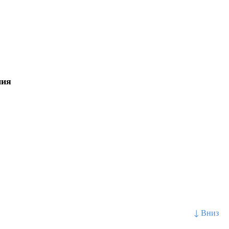
ния
↓ Вниз