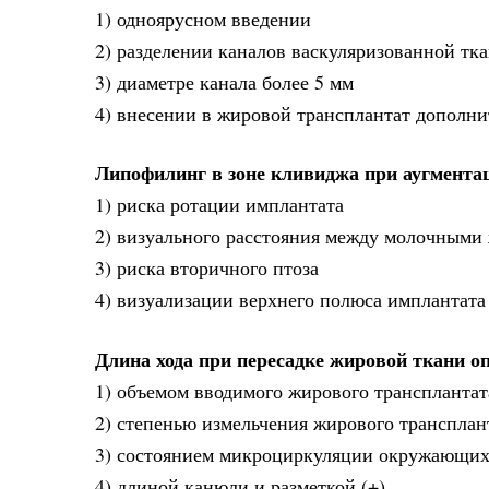
1) одноярусном введении
2) разделении каналов васкуляризованной тка
3) диаметре канала более 5 мм
4) внесении в жировой трансплантат дополн
Липофилинг в зоне кливиджа при аугмента
1) риска ротации имплантата
2) визуального расстояния между молочными 
3) риска вторичного птоза
4) визуализации верхнего полюса имплантата
Длина хода при пересадке жировой ткани о
1) объемом вводимого жирового трансплантат
2) степенью измельчения жирового трансплан
3) состоянием микроциркуляции окружающих
4) длиной канюли и разметкой (+)