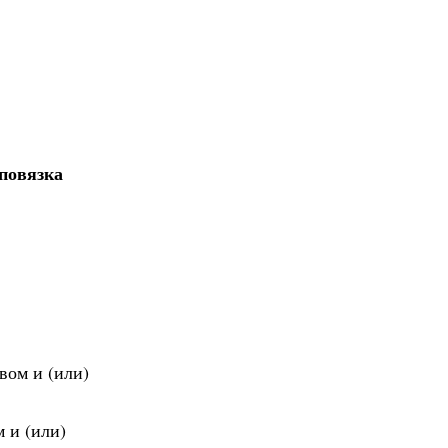
повязка
вом и (или)
 и (или)