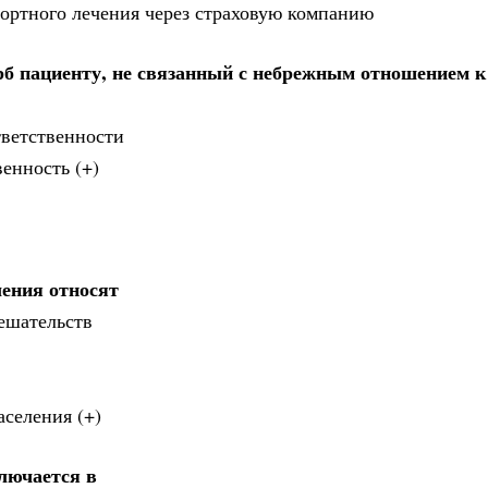
рортного лечения через страховую компанию
б пациенту, не связанный с небрежным отношением к
тветственности
венность (+)
ления относят
ешательств
селения (+)
лючается в