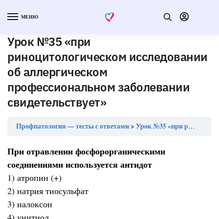
МЕНЮ
Урок №35 «при
риноцитологическом исследовании
об аллергическом
профессиональном заболевании
свидетельствует»
Профпатология — тесты с ответами
Урок №35 «при риноцитологическом исследовании об аллергическом профессиональном заболевании свидетельствует»
При отравлении фосфорорганическими
соединениями используется антидот
1) атропин (+)
2) натрия тиосульфат
3) налоксон
4) унитиол