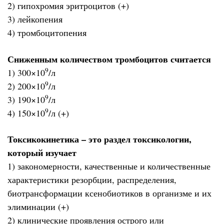
2) гипохромия эритроцитов (+)
3) лейкопения
4) тромбоцитопения
Сниженным количеством тромбоцитов считается
9
1) 300×10
/л
9
2) 200×10
/л
9
3) 190×10
/л
9
4) 150×10
/л (+)
Токсикокинетика – это раздел токсикологии,
который изучает
1) закономерности, качественные и количественные
характеристики резорбции, распределения,
биотрансформации ксенобиотиков в организме и их
элиминации (+)
2) клинические проявления острого или