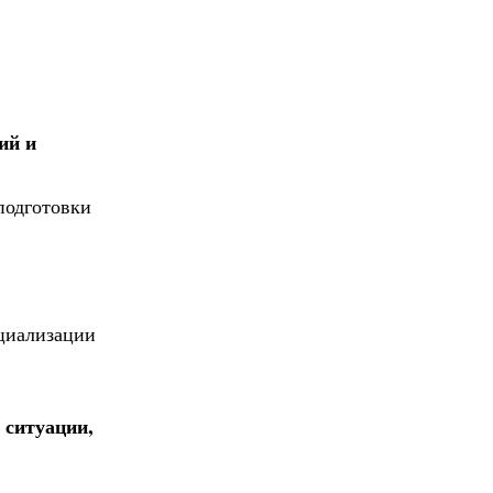
ий и
подготовки
циализации
 ситуации,