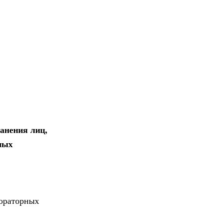
анения лиц,
ных
бораторных