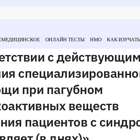
ЕМЕДИЦИНСКОЕ
ОНЛАЙН ТЕСТЫ
НМО
КАК ИЗУЧАТЬ
ветствии с действующи
ния специализированно
щи при пагубном
хоактивных веществ
ения пациентов с синд
вляет (в днях)»