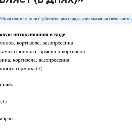
ветствии с действующим стандартом оказания специализированной медицинской помощи при пагубном употреблении психоактивных веществ длительность лечения пациентов с синдромом зависимос
новую интоксикацию в виде
минов, кортизола, вазопрессина
соматотропного гормона и кортизона
ина, кортизола, вазопрессина
пного гормона (+)
а счёт
(+)
ембран