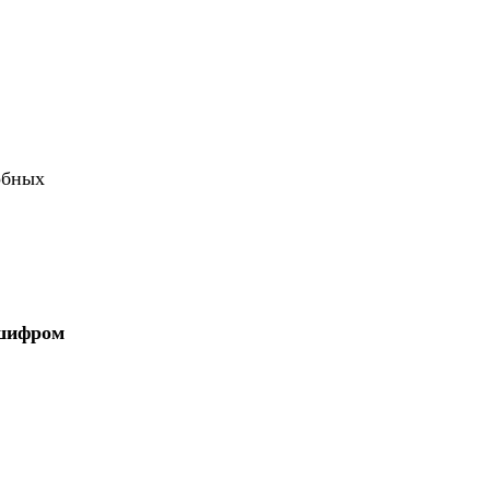
обных
 шифром