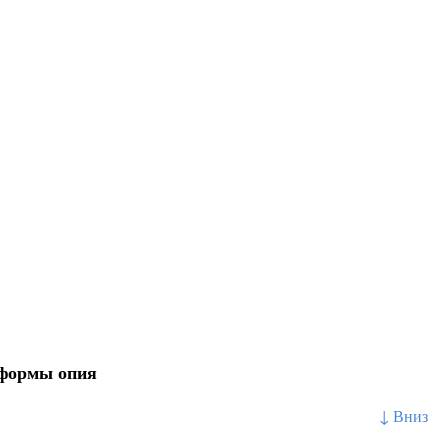
 формы опия
↓ Вниз