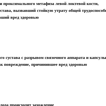
и проксимального метафиза левой локтевой кости,
тава, вызвавший стойкую утрату общей трудоспособ
вший вред здоровью
 сустава с разрывом связочного аппарата и капсулы
к повреждение, причинившее вред здоровью
лода происходит захождение