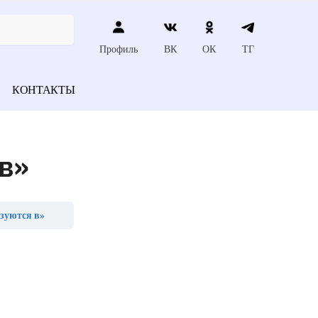
Профиль
ВК
ОК
ТГ
КОНТАКТЫ
в»
азуются в»