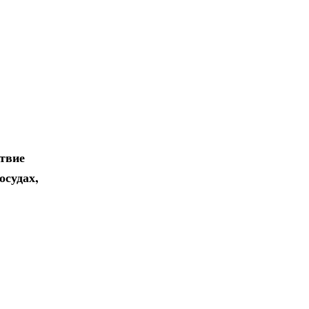
твие
осудах,