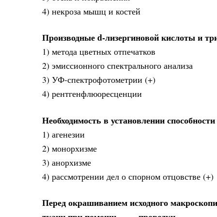
4) некроза мышц и костей
Производные d-лизергиновой кислоты и т
1) метода цветных отпечатков
2) эмиссионного спектрального анализа
3) УФ-спектрофотометрии (+)
4) рентгенфлюоресценции
Необходимость в установлении способности
1) агенезии
2) монорхизме
3) анорхизме
4) рассмотрении дел о спорном отцовстве (+)
Перед окрашиванием исходного макроскопич
ткани при помощи ____ проводки