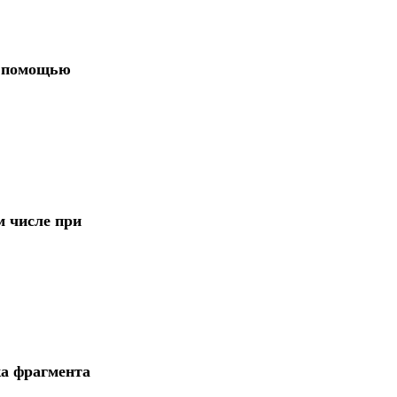
с помощью
м числе при
ка фрагмента