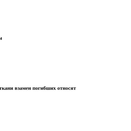
м
ткани взамен погибших относят