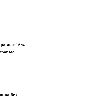
 равное 15%
доровью
ника без