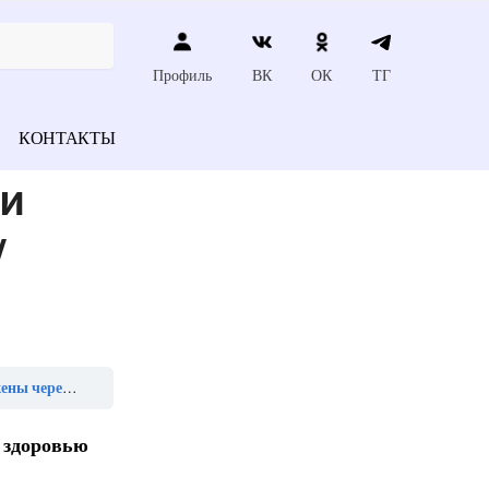
Профиль
ВК
ОК
ТГ
КОНТАКТЫ
ии
/
осле смерти»
д здоровью