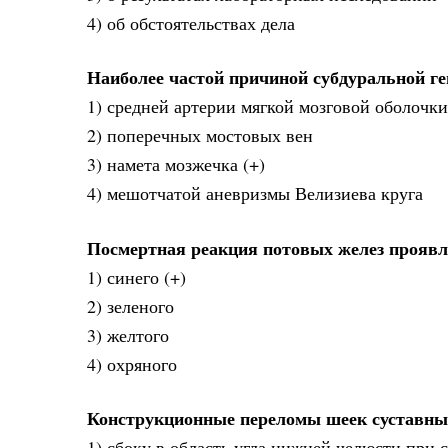
4) об обстоятельствах дела
Наиболее частой причиной субдуральной г
1) средней артерии мягкой мозговой оболочки
2) поперечных мостовых вен
3) намета мозжечка (+)
4) мешотчатой аневризмы Велизиева круга
Посмертная реакция потовых желез проявля
1) синего (+)
2) зеленого
3) желтого
4) охряного
Конструкционные переломы шеек суставных
1) сбоку в область угла нижней челюсти при