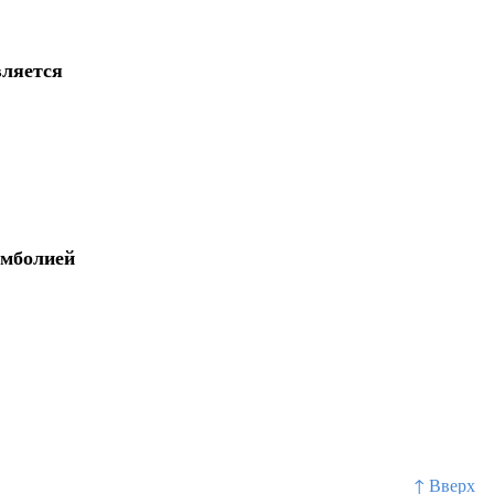
вляется
эмболией
↑ Вверх