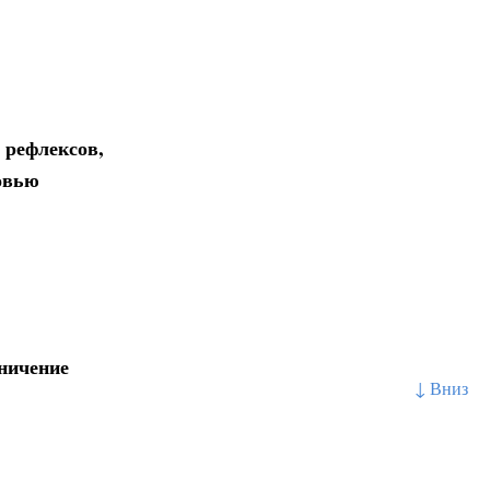
 рефлексов,
овью
аничение
↓ Вниз