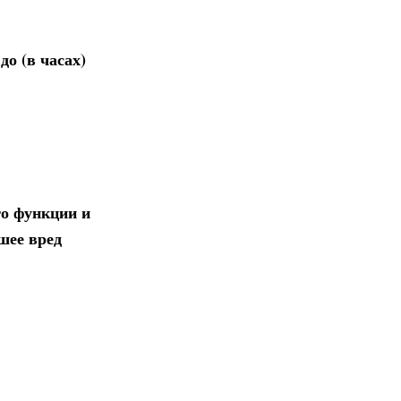
о (в часах)
го функции и
шее вред