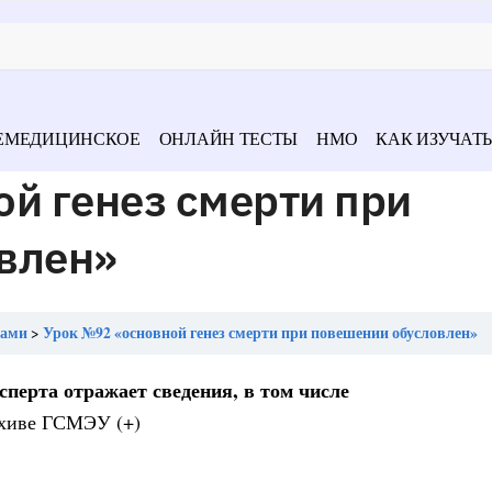
ЕМЕДИЦИНСКОЕ
ОНЛАЙН ТЕСТЫ
НМО
КАК ИЗУЧАТЬ
й генез смерти при
влен»
тами
Урок №92 «основной генез смерти при повешении обусловлен»
перта отражает сведения, в том числе
архиве ГСМЭУ (+)