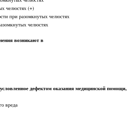
ых челюстях (+)
юсти при разомкнутых челюстях
 разомкнутых челюстях
нения возникают в
бусловленное дефектом оказания медицинской помощи,
го вреда