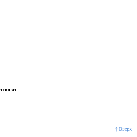
относят
↑ Вверх