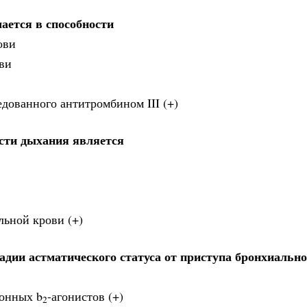
ается в способности
ови
ви
едованного антитромбином III (+)
сти дыхания является
льной крови (+)
адии астматического статуса от приступа бронхиальн
ионных b
-агонистов (+)
2