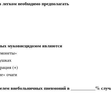
в легком необходимо предполагать
ьных муковисцидозом являются
 монеты»
хушках
рация (+)
ие» очаги
ителем внебольничных пневмоний в ___________% случ