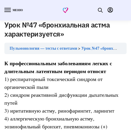
МЕНЮ
Урок №47 «бронхиальная астма
характеризуется»
Пульмонология — тесты с ответами
Урок №47 «бронхиальная астма характеризуется»
К профессиональным заболеваниям легких с
длительным латентным периодом относят
1) респираторный токсический синдром от
органической пыли
2) синдром реактивной дисфункции дыхательных
путей
3) иритативную астму, ринофарингит, ларингит
4) аллергическую бронхиальную астму,
эозинофильный бронхит, пневмокониозы (+)