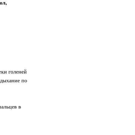
ол,
еки голеней
 дыхание по
пальцев в