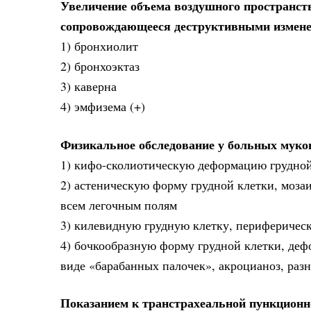
Увеличение объема воздушного пространст
сопровождающееся деструктивными изменен
1) бронхиолит
2) бронхоэктаз
3) каверна
4) эмфизема (+)
Физикальное обследование у больных мук
1) кифо-сколиотическую деформацию грудной
2) астеническую форму грудной клетки, моза
всем легочным полям
3) килевидную грудную клетку, периферичес
4) бочкообразную форму грудной клетки, де
виде «барабанных палочек», акроцианоз, ра
Показанием к транстрахеальной пункционн