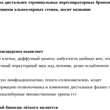
ва дистальнее терминальных нереспираторных бронхи
иями альвеолярных стенок, носит название
овисцидозом выявляет
 клетки, диффузный цианоз, набухлость шейных вен, от
ичный перкуторный звук над легкими, резко ослабленное
кую лимфоаденопатию, гепато-спленомегалию, асцит
формацию позвоночника и изменение дистальных фаланг 
знокалиберные множественные хрипы (+)
ой биопсии лёгкого является