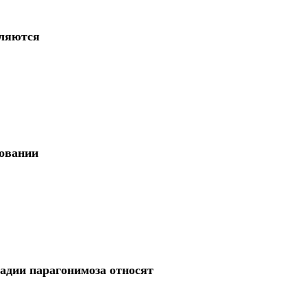
ляются
новании
адии парагонимоза относят