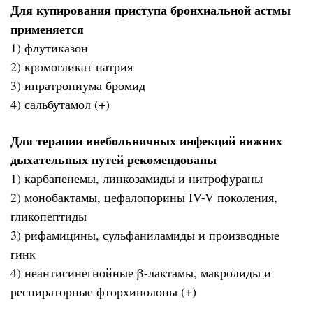
Для купирования приступа бронхиальной астмы
применяется
1) флутиказон
2) кромогликат натрия
3) ипратропиума бромид
4) сальбутамол (+)
Для терапии внебольничных инфекций нижних
дыхательных путей рекомендованы
1) карбапенемы, линкозамиды и нитрофураны
2) монобактамы, цефалопорины IV-V поколения,
гликопептиды
3) рифамицины, сульфаниламиды и производные
гинк
4) неантисинегнойные β-лактамы, макролиды и
респираторные фторхинолоны (+)