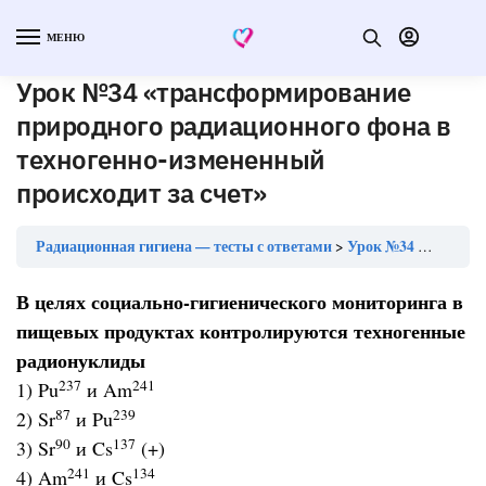
МЕНЮ
Урок №34 «трансформирование
природного радиационного фона в
техногенно-измененный
происходит за счет»
Радиационная гигиена — тесты с ответами
Урок №34 «трансформирование природного радиационного фона в техногенно-измененный происходит за счет»
В целях социально-гигиенического мониторинга в
пищевых продуктах контролируются техногенные
радионуклиды
237
241
1) Pu
и Am
87
239
2) Sr
и Pu
90
137
3) Sr
и Cs
(+)
241
134
4) Am
и Cs