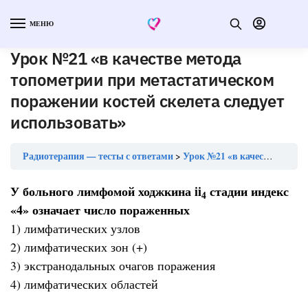
МЕНЮ
Урок №21 «в качестве метода
топометрии при метастатическом
поражении костей скелета следует
использовать»
Радиотерапия — тесты с ответами
Урок №21 «в качестве метода топометрии при метастатическом поражении костей скелета следует использовать»
У больного лимфомой ходжкина ii
стадии индекс
4
«4» означает число пораженных
1) лимфатических узлов
2) лимфатических зон (+)
3) экстранодальных очагов поражения
4) лимфатических областей