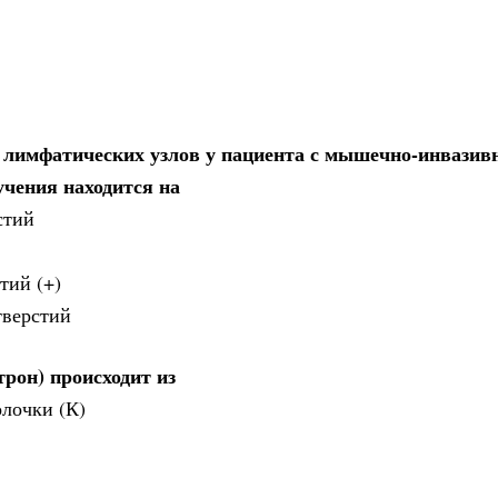
 лимфатических узлов у пациента с мышечно-инвази
чения находится на
стий
тий (+)
тверстий
рон) происходит из
олочки (К)