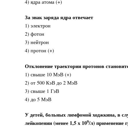
4) ядра атома (+)
За знак заряда ядра отвечает
1) электрон
2) фотон
3) нейтрон
4) протон (+)
Отклонение траектории протонов становит
1) свыше 10 МэВ (+)
2) от 500 КэВ до 2 МэВ
3) свыше 1 ГэВ
4) до 5 МэВ
У детей, больных лимфомой ходжкина, в с
9
лейкопении (менее 1,5 х 10
/л) применение