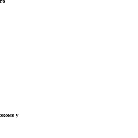
го
ркоме у