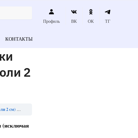
Профиль
ВК
ОК
ТГ
КОНТАКТЫ
жи
оли 2
 считают»
м (исключая