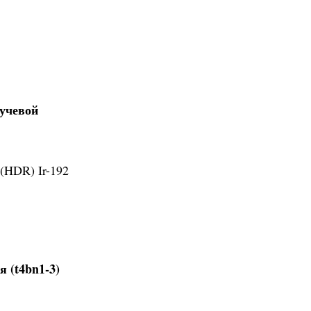
лучевой
(HDR) Ir-192
 (t4bn1-3)