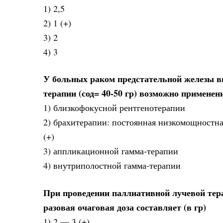
1) 2,5
2) 1 (+)
3) 2
4) 3
У больных раком предстательной железы вы
терапии (сод= 40-50 гр) возможно применен
1) близкофокусной рентгенотерапии
2) брахитерапии: постоянная низкомощностна
(+)
3) аппликационной гамма-терапии
4) внутриполостной гамма-терапии
При проведении паллиативной лучевой тера
разовая очаговая доза составляет (в гр)
1) 2 — 3 (+)