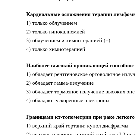
Кардиальные осложнения терапии лимфомы 
1) только облучением
2) только гипокалиемией
3) облучением и химиотерапией (+)
4) только химиотерапией
Наиболее высокой проникающей способност
1) обладает рентгеновское ортовольтное излу
2) обладает гамма-излучение
3) обладает тормозное излучение высоких эне
4) обладают ускоренные электроны
Границами кт-топометрии при раке легкого
1) верхний край гортани; купол диафрагмы
2) верхушки легких; нижний край тела L2 по