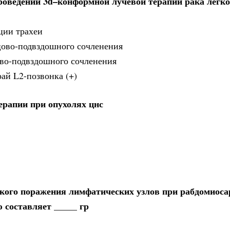
оведении 3d–конформной лучевой терапии рака лёгко
ции трахеи
тцово-подвздошного сочленения
цово-подвздошного сочленения
ай L2-позвонка (+)
ерапии при опухолях цнс
ского поражения лимфатических узлов при рабдомиоса
 составляет _____ гр