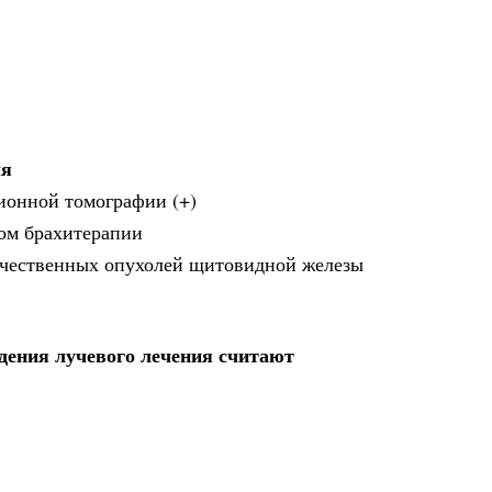
ля
ионной томографии (+)
дом брахитерапии
ачественных опухолей щитовидной железы
ения лучевого лечения считают