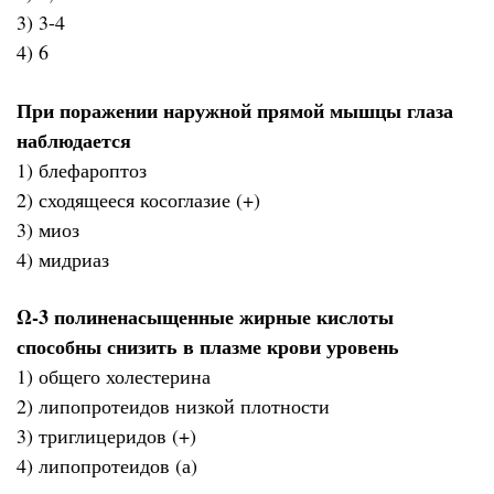
3) 3-4
4) 6
При поражении наружной прямой мышцы глаза
наблюдается
1) блефароптоз
2) сходящееся косоглазие (+)
3) миоз
4) мидриаз
Ω-3 полиненасыщенные жирные кислоты
способны снизить в плазме крови уровень
1) общего холестерина
2) липопротеидов низкой плотности
3) триглицеридов (+)
4) липопротеидов (а)