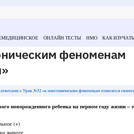
ЕМЕДИЦИНСКОЕ
ОНЛАЙН ТЕСТЫ
НМО
КАК ИЗУЧАТЬ
оническим феноменам
м»
 ответами
Урок №32 «к миотоническим феноменам относится симпт
ого новорожденного ребенка на первом году жизни – э
льное (+)
 на животе