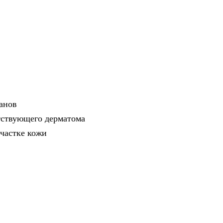
анов
тствующего дерматома
участке кожи