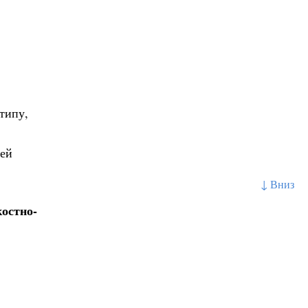
типу,
ней
↓ Вниз
остно-