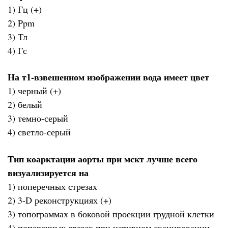
1) Гц (+)
2) Ppm
3) Тл
4) Гс
На т1-взвешенном изображении вода имеет цвет
1) черный (+)
2) белый
3) темно-серый
4) светло-серый
Тип коарктации аорты при мскт лучше всего
визуализируется на
1) поперечных стрезах
2) 3-D реконструкциях (+)
3) топограммах в боковой проекции грудной клетки
4) поперечных срезах при нативном сканировании