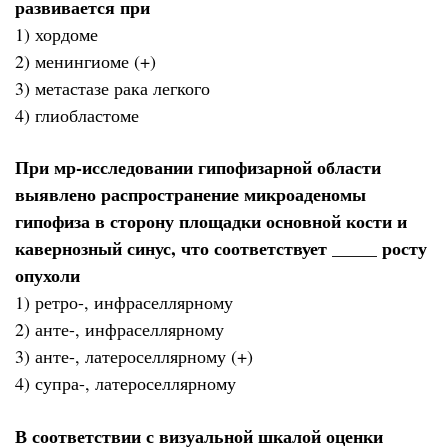
развивается при
1) хордоме
2) менингиоме (+)
3) метастазе рака легкого
4) глиобластоме
При мр-исследовании гипофизарной области
выявлено распространение микроаденомы
гипофиза в сторону площадки основной кости и
кавернозный синус, что соответствует _____ росту
опухоли
1) ретро-, инфраселлярному
2) анте-, инфраселлярному
3) анте-, латероселлярному (+)
4) супра-, латероселлярному
В соответствии с визуальной шкалой оценки