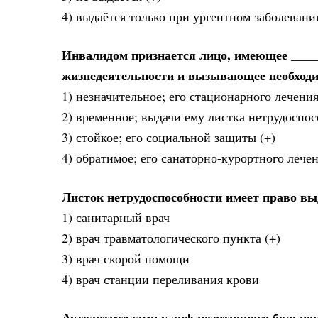
4) выдаётся только при ургентном заболевани
Инвалидом признается лицо, имеющее ____
жизнедеятельности и вызывающее необход
1) незначительное; его стационарного лечени
2) временное; выдачи ему листка нетрудоспо
3) стойкое; его социальной защиты (+)
4) обратимое; его санаторно-курортного лече
Листок нетрудоспособности имеет право в
1) санитарный врач
2) врач травматологического пункта (+)
3) врач скорой помощи
4) врач станции переливания крови
Аутоантителами у анф-позитивного больно