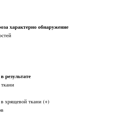
роза характерно обнаружение
остей
 в результате
 ткани
 в хрящевой ткани (+)
ов