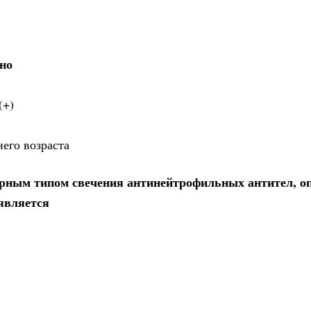
но
(+)
его возраста
ерным типом свечения антинейтрофильных антител, о
является