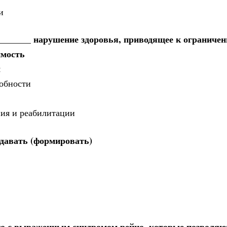
и
_______ нарушение здоровья, приводящее к ограниче
имость
я
собности
ния и реабилитации
ыдавать (формировать)
го с выраженным синдромом рейно, которые позволяю