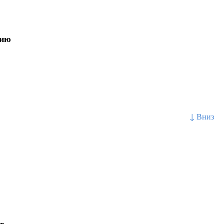
нию
↓ Вниз
т