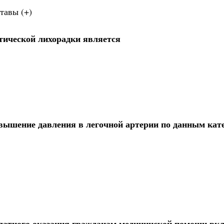
тавы (+)
тической лихорадки является
овышение давления в легочной артерии по данным кат
латного оказания гражданам медицинской помощи вк