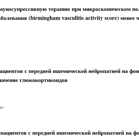
муносупрессивную терапию при микроскопическом по
левания (birmingham vasculitis activity score) менее 
ациентов с передней ишемической нейропатией на фон
значение глюкокортикоидов
и»
пациентов с передней ишемической нейропатией на ф