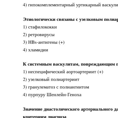
4) гипокомплементарный уртикарный васкул
Этиологически связаны с узелковым полиа
1) стафилококки
2) ретровирусы
3) HBs-антигены (+)
4) хламидии
К системным васкулитам, повреждающим п
1) неспецифический аортоартериит (+)
2) узелковый полиартериит
3) гранулематоз с полиангиитом
4) пурпуру Шенлейн-Геноха
Значение диастолического артериального д
критериям диагноза