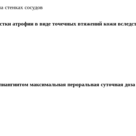
а стенках сосудов
стки атрофии в виде точечных втяжений кожи вследс
олиангиитом максимальная пероральная суточная доза