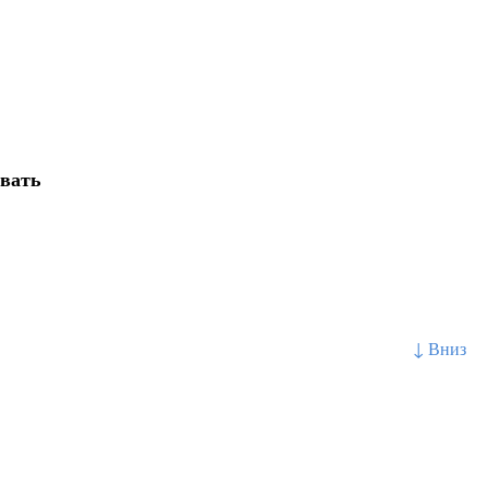
овать
↓ Вниз