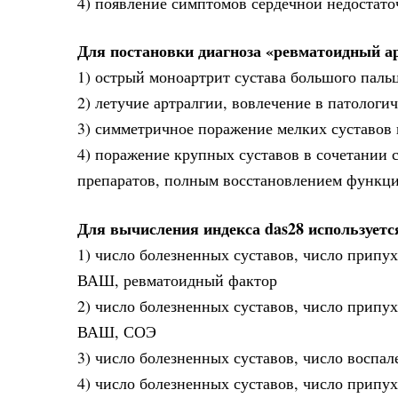
4) появление симптомов сердечной недостато
Для постановки диагноза «ревматоидный а
1) острый моноартрит сустава большого пальц
2) летучие артралгии, вовлечение в патолог
3) симметричное поражение мелких суставов 
4) поражение крупных суставов в сочетании 
препаратов, полным восстановлением функци
Для вычисления индекса das28 используетс
1) число болезненных суставов, число припу
ВАШ, ревматоидный фактор
2) число болезненных суставов, число припу
ВАШ, СОЭ
3) число болезненных суставов, число воспа
4) число болезненных суставов, число припу