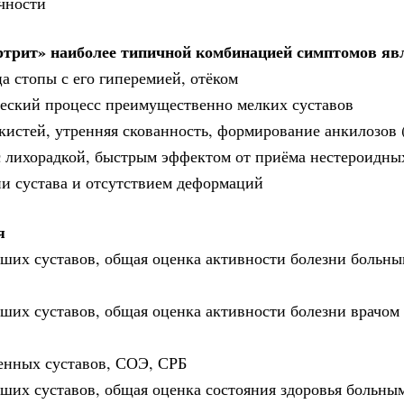
чности
ртрит» наиболее типичной комбинацией симптомов яв
а стопы с его гиперемией, отёком
ический процесс преимущественно мелких суставов
кистей, утренняя скованность, формирование анкилозов 
с лихорадкой, быстрым эффектом от приёма нестероидны
и сустава и отсутствием деформаций
я
хших суставов, общая оценка активности болезни больны
хших суставов, общая оценка активности болезни врачом
ленных суставов, СОЭ, СРБ
хших суставов, общая оценка состояния здоровья больны