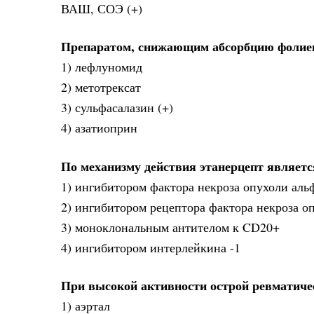
ВАШ, СОЭ (+)
Препаратом, снижающим абсорбцию фолиев
1) лефлуномид
2) метотрексат
3) сульфасалазин (+)
4) азатиоприн
По механизму действия этанерцепт являетс
1) ингибитором фактора некроза опухоли аль
2) ингибитором рецептора фактора некроза оп
3) моноклональным антителом к CD20+
4) ингибитором интерлейкина -1
При высокой активности острой ревматиче
1) аэртал