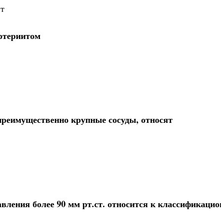
ит
ртериитом
реимущественно крупные сосуды, относят
авления более 90 мм рт.ст. относится к классификаци