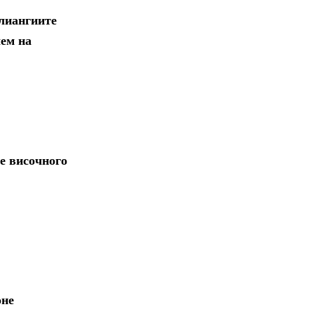
лиангиите
чем на
е височного
оне