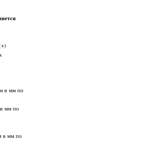
ляется
(+)
х
м в мм по
 в мм по
м в мм по