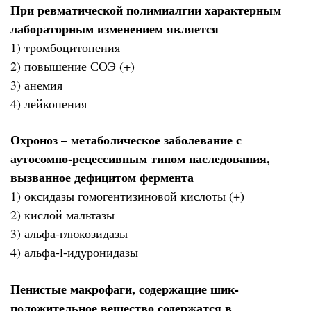
При ревматической полимиалгии характерным
лабораторным изменением является
1) тромбоцитопения
2) повышение СОЭ (+)
3) анемия
4) лейкопения
Охроноз – метаболическое заболевание с
аутосомно-рецессивным типом наследования,
вызванное дефицитом фермента
1) оксидазы гомогентизиновой кислоты (+)
2) кислой мальтазы
3) альфа-глюкозидазы
4) альфа-l-идуронидазы
Пенистые макрофаги, содержащие шик-
положительное вещество содержатся в