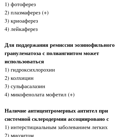
1) фотоферез
2) плазмаферез (+)
3) криоаферез
4) лейкаферез
Для поддержания ремиссии эозинофильного
гранулематоза с полиангиитом может
использоваться
1) гидроксихлорохин
2) колхицин
3) сульфасалазин
4) микофенолата мофетил (+)
Наличие антицентромерных антител при
системной склеродермии ассоциировано с
1) интерстициальным заболеванием легких
2) миозитом