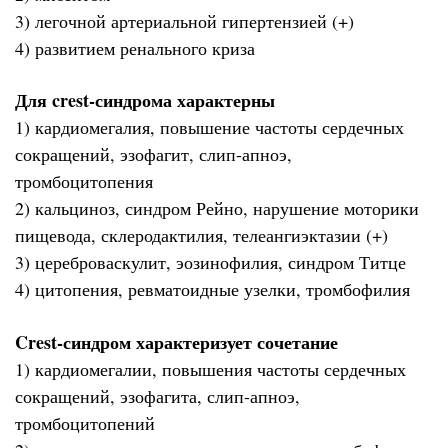
3) легочной артериальной гипертензией (+)
4) развитием ренального криза
Для crest-синдрома характерны
1) кардиомегалия, повышение частоты сердечных
сокращений, эзофагит, слип-апноэ,
тромбоцитопения
2) кальциноз, синдром Рейно, нарушение моторики
пищевода, склеродактилия, телеангиэктазии (+)
3) цереброваскулит, эозинофилия, синдром Титце
4) цитопения, ревматоидные узелки, тромбофилия
Crest-синдром характеризует сочетание
1) кардиомегалии, повышения частоты сердечных
сокращений, эзофагита, слип-апноэ,
тромбоцитопений