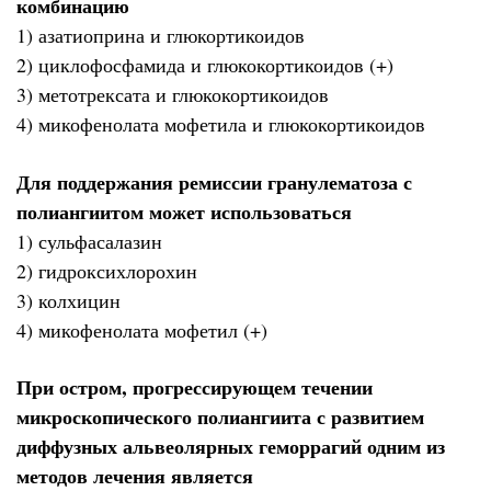
комбинацию
1) азатиоприна и глюкортикоидов
2) циклофосфамида и глюкокортикоидов (+)
3) метотрексата и глюкокортикоидов
4) микофенолата мофетила и глюкокортикоидов
Для поддержания ремиссии гранулематоза с
полиангиитом может использоваться
1) сульфасалазин
2) гидроксихлорохин
3) колхицин
4) микофенолата мофетил (+)
При остром, прогрессирующем течении
микроскопического полиангиита с развитием
диффузных альвеолярных геморрагий одним из
методов лечения является