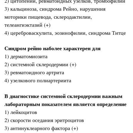
2) цитопении, ревматоидных узелков, тромбофилии
3) кальциноза, синдрома Рейно, нарушения
моторики пищевода, склеродактилии,
телеангиэктазий (+)
4) цереброваскулита, эозинофилии, синдрома Титце
Синдром рейно наболее характерен для
1) дерматомиозита
2) системной склеродермии (+)
3) ревматоидного артрита
4) узелкового полиартериита
В диагностике системной склеродермии важным
лабораторным показателем является определение
1) лейкоцитов
2) скорости оседания эритроцитов
3) антинуклеарного фактора (+)