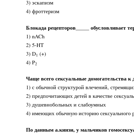
3) эскапизм
4) фроттеризм
Блокада рецепторов_____ обусловливает т
1) nACh
2) 5-HT
3) D
(+)
1
4) P
2
Чаще всего сексуальные домогательства к 
1) с обычной структурой влечений, стремящи
2) предпочитающих детей в качестве сексуал
3) душевнобольных и слабоумных
4) имеющих обычную историю сексуального р
По данным а.кинзи, у мальчиков гомосекс