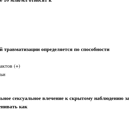
й травматизации определяется по способности
актов (+)
мьи
ьное сексуальное влечение к скрытому наблюдению з
енивать как