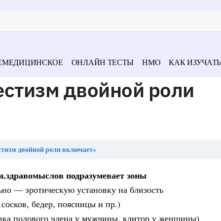
ЕМЕДИЦИНСКОЕ
ОНЛАЙН ТЕСТЫ
НМО
КАК ИЗУЧАТЬ
естизм двойной роли
стизм двойной роли включает»
и.здравомыслов подразумевает зоны
льно — эротическую установку на близость
сосков, бедер, поясницы и пр.)
овка полового члена у мужчины, клитор у женщины)