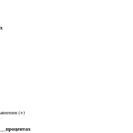
х
янения (+)
в__процентах