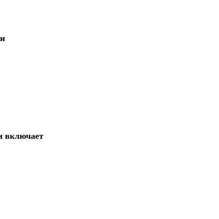
ри
и включает