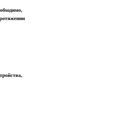
обходимо,
протяжении
тройства,