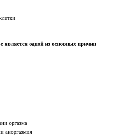
 клетки
 является одной из основных причин
вии оргазма
ли аноргазмия