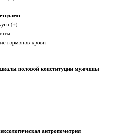
методами
уса (+)
таты
ние гормонов крови
а шкалы половой конституции мужчины
сексологическая антропометрия