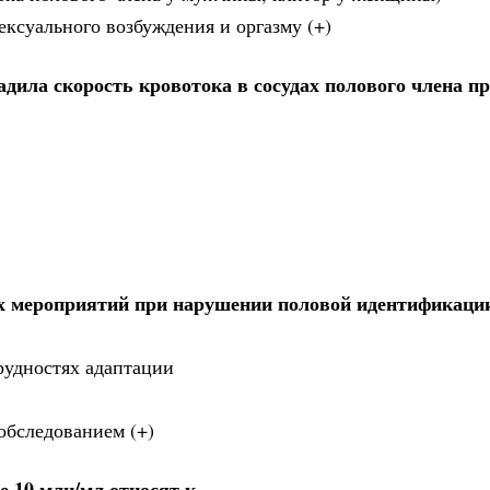
ексуального возбуждения и оргазму (+)
дила скорость кровотока в сосудах полового члена п
х мероприятий при нарушении половой идентификаци
рудностях адаптации
обследованием (+)
е 10 млн/мл относят к