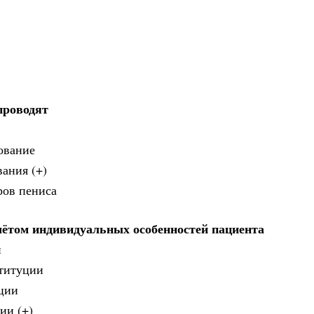
проводят
ование
вания (+)
ров пениса
учётом индивидуальных особенностей пациента
и
ституции
уции
ии (+)